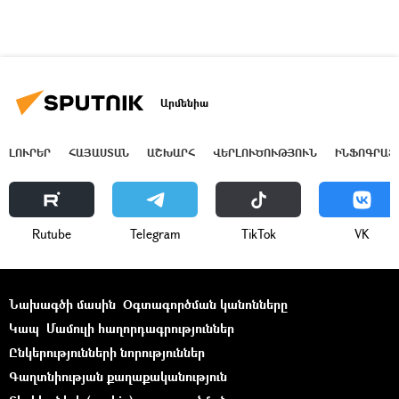
Արմենիա
ԼՈՒՐԵՐ
ՀԱՅԱՍՏԱՆ
ԱՇԽԱՐՀ
ՎԵՐԼՈՒԾՈՒԹՅՈՒՆ
ԻՆՖՈԳՐԱՖ
Rutube
Telegram
ТikТоk
VK
Նախագծի մասին
Օգտագործման կանոնները
Կապ
Մամուլի հաղորդագրություններ
Ընկերությունների նորություններ
Գաղտնիության քաղաքականություն