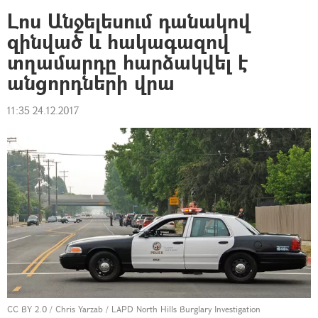
Լոս Անջելեսում դանակով
զինված և հակագազով
տղամարդը հարձակվել է
անցորդների վրա
11:35 24.12.2017
CC BY 2.0
/
Chris Yarzab
/
LAPD North Hills Burglary Investigation