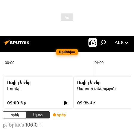
ՀԱՅ
Արմենիա
00:00
01:00
Ուղիղ եթեր
Ուղիղ եթեր
Լուրեր
Մամուլի տեսություն
09:00
09:35
6 ր
4 ր
Երեկ
Այսօր
Եթեր
ք. Երևան
106.0