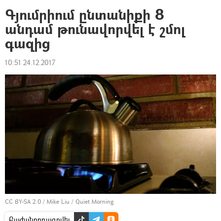
Գյումրիում ընտանիքի 8
անդամ թունավորվել է շմոլ
գազից
10:51 24.12.2017
CC BY-SA 2.0
/
Mike Liu
/
Quiet Morning
Բաժանորդագրվել