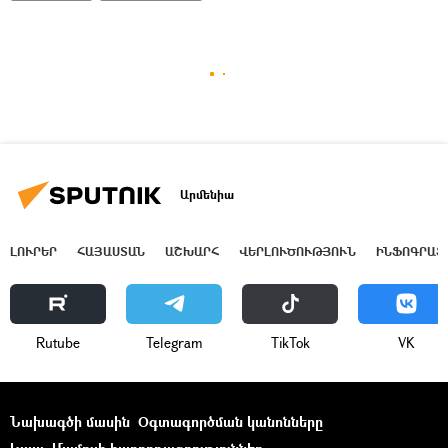
Արմենիա
ԼՈՒՐԵՐ
ՀԱՅԱՍՏԱՆ
ԱՇԽԱՐՀ
ՎԵՐԼՈՒԾՈՒԹՅՈՒՆ
ԻՆՖՈԳՐԱՖ
Rutube
Telegram
ТikТоk
VK
Նախագծի մասին
Օգտագործման կանոնները