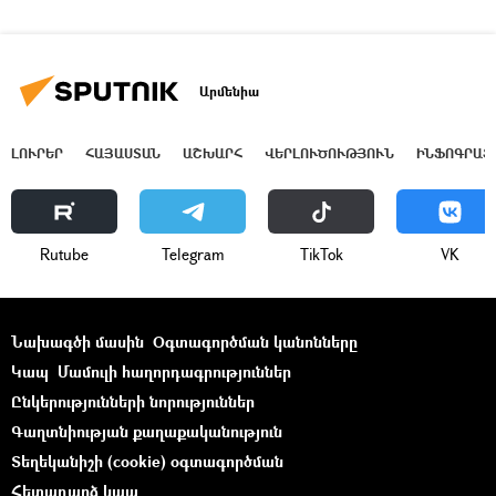
Արմենիա
ԼՈՒՐԵՐ
ՀԱՅԱՍՏԱՆ
ԱՇԽԱՐՀ
ՎԵՐԼՈՒԾՈՒԹՅՈՒՆ
ԻՆՖՈԳՐԱՖ
Rutube
Telegram
ТikТоk
VK
Նախագծի մասին
Օգտագործման կանոնները
Կապ
Մամուլի հաղորդագրություններ
Ընկերությունների նորություններ
Գաղտնիության քաղաքականություն
Տեղեկանիշի (cookie) օգտագործման
Հետադարձ կապ