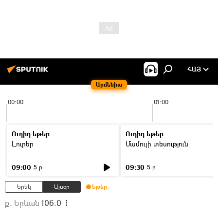
ՀԱՅ
Արմենիա
00:00
01:00
Ուղիղ եթեր
Ուղիղ եթեր
Լուրեր
Մամուլի տեսություն
09:00
09:30
5 ր
5 ր
Երեկ
Այսօր
Եթեր
ք. Երևան
106.0