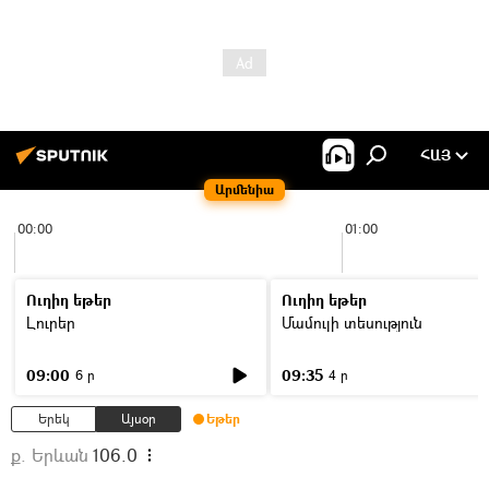
ՀԱՅ
Արմենիա
00:00
01:00
Ուղիղ եթեր
Ուղիղ եթեր
Լուրեր
Մամուլի տեսություն
09:00
09:35
6 ր
4 ր
Երեկ
Այսօր
Եթեր
ք. Երևան
106.0