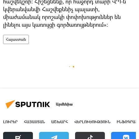
հաշվեկշռի: Հիշեցնենք, որ հաջորդ տարի ՎՊ-ն
կվերանվանվի Հաշվեքննիչ պալատի,
միաժամանակ որոշակի փոփոխություններ են
լինելու այս կառույցի գործառույթներում»:
Հայաստան
Արմենիա
ԼՈՒՐԵՐ
ՀԱՅԱՍՏԱՆ
ԱՇԽԱՐՀ
ՎԵՐԼՈՒԾՈՒԹՅՈՒՆ
ԻՆՖՈԳՐԱՖ