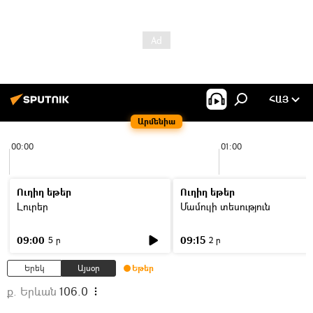
ՀԱՅ
Արմենիա
00:00
01:00
Ուղիղ եթեր
Ուղիղ եթեր
Լուրեր
Մամուլի տեսություն
09:00
09:15
5 ր
2 ր
Երեկ
Այսօր
Եթեր
ք. Երևան
106.0