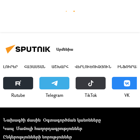
Արմենիա
ԼՈՒՐԵՐ
ՀԱՅԱՍՏԱՆ
ԱՇԽԱՐՀ
ՎԵՐԼՈՒԾՈՒԹՅՈՒՆ
ԻՆՖՈԳՐԱՖ
Rutube
Telegram
ТikТоk
VK
Նախագծի մասին
Օգտագործման կանոնները
Կապ
Մամուլի հաղորդագրություններ
Ընկերությունների նորություններ