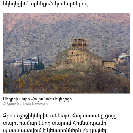
եկեղեցին՝ արևելյան կամարներով։
Մեղրիի սուրբ Հովհաննես եկեղեցի
© Sputnik / Aram Nersesyan
Զբոսաշրջիկներին անհայտ Հայաստանը ցույց
տալու համար եկող տարում Հիմնադրամը
պատրաստվում է կենտրոններն ընդլայնել