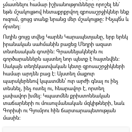
չմատնելու համար իշխանությունները որոշել են`
եթե մշակույթով հետաքրքրվող զբոսաշրջիկներ ենք
ուզում, ցույց տանք նրանց մեր մշակույթը։ Ինչպե՞ս և
ո՞րտեղ։
Ուղին ցույց տվեց Կարեն Կարապետյանը, երբ երեկ
իրանական սահմանին բացեց Մեղրի ազատ
տնտեսական գոտին։ Գրասենյակներն ու
գործարաններն այստեղ նոր պետք է հայտնվեն։
Սակայն տեղեկատվական կետը զբոսաշրջիկների
համար արդեն բաց է։ Այստեղ մաքուր
պարսկերենով կպատմեն՝ ուր արժի գնալ ու ինչ
տեսնել, ինչ ուտել ու, հնարավոր է, որտեղ
չափավոր խմել։ Կպատմեն քրիստոնեական
տաճարների ու մուսուլմանական մզկիթների, նաև
Գորիսի ու Գյումրու հին ճարտարապետության
մասին։