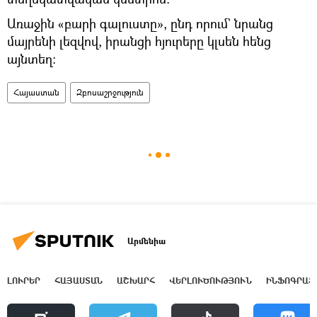
Առաջին «բարի գալուստը», ընդ որում` նրանց
մայրենի լեզվով, իրանցի հյուրերը կլսեն հենց
այնտեղ։
Հայաստան
Զբոսաշրջություն
Արմենիա
ԼՈՒՐԵՐ
ՀԱՅԱՍՏԱՆ
ԱՇԽԱՐՀ
ՎԵՐԼՈՒԾՈՒԹՅՈՒՆ
ԻՆՖՈԳՐԱՖ