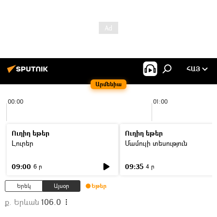
ՀԱՅ
Արմենիա
00:00
01:00
Ուղիղ եթեր
Ուղիղ եթեր
Լուրեր
Մամուլի տեսություն
09:00
09:35
6 ր
4 ր
Երեկ
Այսօր
Եթեր
ք. Երևան
106.0