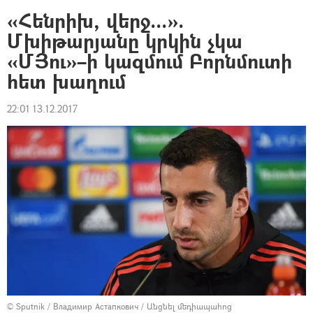
«Հենրիխ, վերջ...».
Մխիթարյանը կրկին չկա
«ՄՅու»–ի կազմում Բորնմուտի
հետ խաղում
22:01 13.12.2017
© Sputnik / Владимир Астапкович
/
Անցնել մեդիապահոց