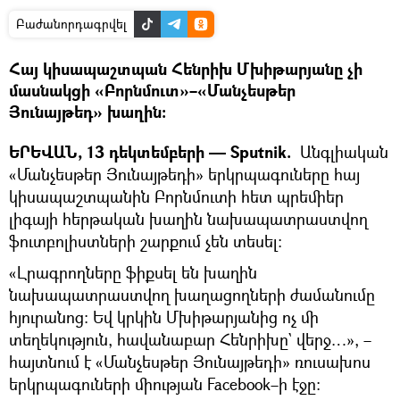
Բաժանորդագրվել
Հայ կիսապաշտպան Հենրիխ Մխիթարյանը չի
մասնակցի «Բորնմուտ»–«Մանչեսթեր
Յունայթեդ» խաղին։
ԵՐԵՎԱՆ, 13 դեկտեմբերի — Sputnik.
Անգլիական
«Մանչեսթեր Յունայթեդի» երկրպագուները հայ
կիսապաշտպանին Բորնմուտի հետ պրեմիեր
լիգայի հերթական խաղին նախապատրաստվող
ֆուտբոլիստների շարքում չեն տեսել։
«Լրագրողները ֆիքսել են խաղին
նախապատրաստվող խաղացողների ժամանումը
հյուրանոց։ Եվ կրկին Մխիթարյանից ոչ մի
տեղեկություն, հավանաբար Հենրիխը` վերջ…», –
հայտնում է «Մանչեսթեր Յունայթեդի» ռուսախոս
երկրպագուների միության Facebook–ի էջը։