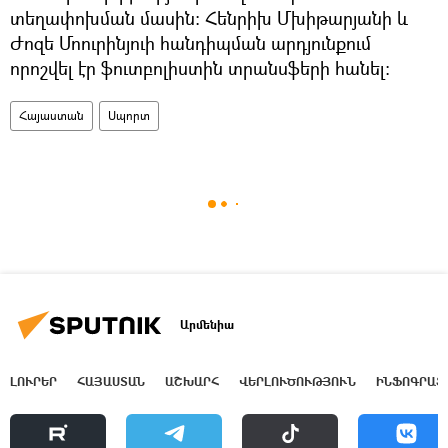
տեղափոխման մասին։ Հենրիխ Մխիթարյանի և
Ժոզե Մոուրինյուի հանդիպման արդյունքում
որոշվել էր ֆուտբոլիստին տրանսֆերի հանել։
Հայաստան
Սպորտ
Արմենիա
ԼՈՒՐԵՐ
ՀԱՅԱՍՏԱՆ
ԱՇԽԱՐՀ
ՎԵՐԼՈՒԾՈՒԹՅՈՒՆ
ԻՆՖՈԳՐԱՖ