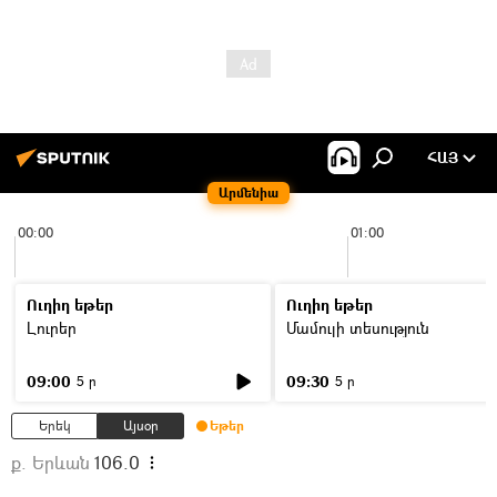
ՀԱՅ
Արմենիա
00:00
01:00
Ուղիղ եթեր
Ուղիղ եթեր
Լուրեր
Մամուլի տեսություն
09:00
09:30
5 ր
5 ր
Երեկ
Այսօր
Եթեր
ք. Երևան
106.0