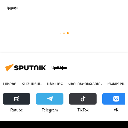
Արցախ
Արմենիա
ԼՈՒՐԵՐ
ՀԱՅԱՍՏԱՆ
ԱՇԽԱՐՀ
ՎԵՐԼՈՒԾՈՒԹՅՈՒՆ
ԻՆՖՈԳՐԱՖ
Rutube
Telegram
ТikТоk
VK