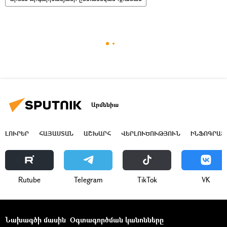
Արմենիա
ԼՈՒՐԵՐ
ՀԱՅԱՍՏԱՆ
ԱՇԽԱՐՀ
ՎԵՐԼՈՒԾՈՒԹՅՈՒՆ
ԻՆՖՈԳՐԱՖ
Rutube
Telegram
ТikТоk
VK
Նախագծի մասին
Օգտագործման կանոնները