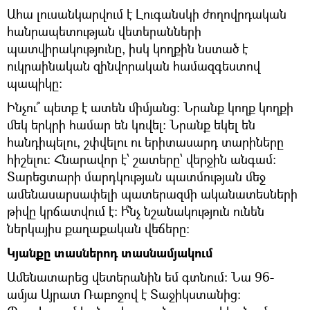
Ահա լուսանկարվում է Լուգանսկի ժողովրդական
հանրապետության վետերանների
պատվիրակությունը, իսկ կողքին նստած է
ուկրաինական զինվորական համազգեստով
պապիկը։
Ինչու՞ պետք է ատեն միմյանց։ Նրանք կողք կողքի
մեկ երկրի համար են կռվել։ Նրանք եկել են
հանդիպելու, շփվելու ու երիտասարդ տարիները
հիշելու։ Հնարավոր է՝ շատերը՝ վերջին անգամ։
Տարեցտարի մարդկության պատմության մեջ
ամենասարսափելի պատերազմի ականատեսների
թիվը կրճատվում է։ Ի՞նչ նշանակություն ունեն
ներկայիս քաղաքական վեճերը։
Կյանքը տասներոդ տասնամյակում
Ամենատարեց վետերանին եմ գտնում։ Նա 96-
ամյա Այրատ Ռաբոջով է Տաջիկստանից։