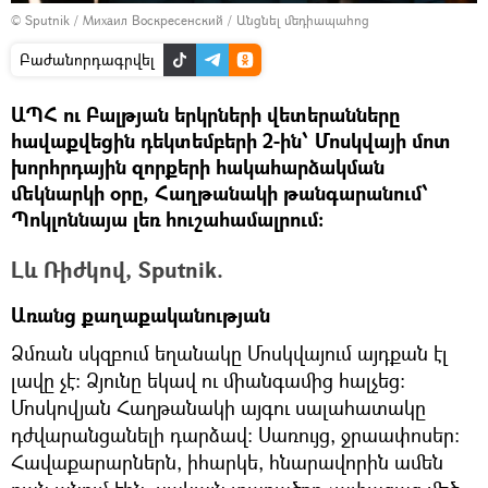
© Sputnik / Михаил Воскресенский
/
Անցնել մեդիապահոց
Բաժանորդագրվել
ԱՊՀ ու Բալթյան երկրների վետերանները
հավաքվեցին դեկտեմբերի 2-ին՝ Մոսկվայի մոտ
խորհրդային զորքերի հակահարձակման
մեկնարկի օրը, Հաղթանակի թանգարանում՝
Պոկլոննայա լեռ հուշահամալրում։
Լև Ռիժկով, Sputnik.
Առանց քաղաքականության
Ձմռան սկզբում եղանակը Մոսկվայում այդքան էլ
լավը չէ։ Ձյունը եկավ ու միանգամից հալչեց։
Մոսկովյան Հաղթանակի այգու սալահատակը
դժվարանցանելի դարձավ։ Սառույց, ջրաափոսեր։
Հավաքարարներն, իհարկե, հնարավորին ամեն