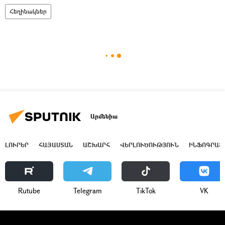
Հեղինակներ
Արմենիա
ԼՈՒՐԵՐ
ՀԱՅԱՍՏԱՆ
ԱՇԽԱՐՀ
ՎԵՐԼՈՒԾՈՒԹՅՈՒՆ
ԻՆՖՈԳՐԱՖ
Rutube
Telegram
ТikТоk
VK