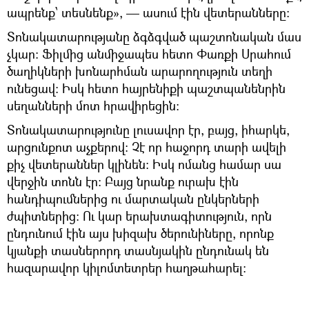
ապրենք՝ տեսնենք», — ասում էին վետերանները։
Տոնակատարությանը ձգձգված պաշտոնական մաս
չկար։ Ֆիլմից անմիջապես հետո Փառքի Սրահում
ծաղիկների խոնարհման արարողություն տեղի
ունեցավ։ Իսկ հետո հայրենիքի պաշտպանենրին
սեղանների մոտ հրավիրեցին։
Տոնակատարությունը լուսավոր էր, բայց, իհարկե,
արցունքոտ աչքերով։ Չէ որ հաջորդ տարի ավելի
քիչ վետերաններ կլինեն։ Իսկ ոմանց համար սա
վերջին տոնն էր։ Բայց նրանք ուրախ էին
հանդիպումներից ու մարտական ընկերների
ժպիտներից։ Ու կար երախտագիտություն, որն
ընդունում էին այս խիզախ ծերունիները, որոնք
կյանքի տասներորդ տասնյակին ընդունակ են
հազարավոր կիլոմտետրեր հաղթահարել։