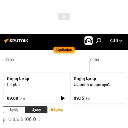
ՀԱՅ
Արմենիա
00:00
01:00
Ուղիղ եթեր
Ուղիղ եթեր
Լուրեր
Մամուլի տեսություն
09:00
09:15
5 ր
2 ր
Երեկ
Այսօր
Եթեր
ք. Երևան
106.0