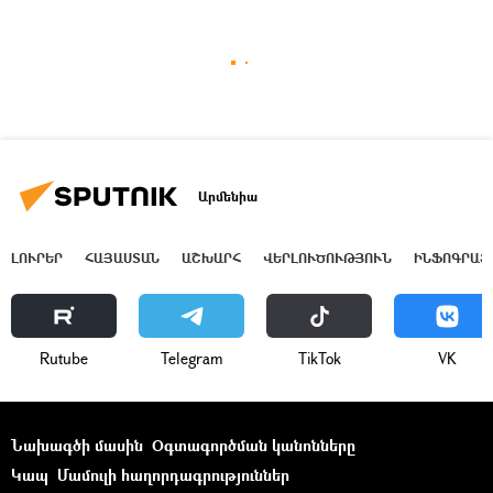
Արմենիա
ԼՈՒՐԵՐ
ՀԱՅԱՍՏԱՆ
ԱՇԽԱՐՀ
ՎԵՐԼՈՒԾՈՒԹՅՈՒՆ
ԻՆՖՈԳՐԱՖ
Rutube
Telegram
ТikТоk
VK
Նախագծի մասին
Օգտագործման կանոնները
Կապ
Մամուլի հաղորդագրություններ