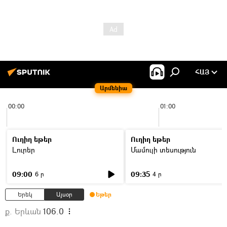
ՀԱՅ
Արմենիա
00:00
01:00
Ուղիղ եթեր
Ուղիղ եթեր
Լուրեր
Մամուլի տեսություն
09:00
09:35
6 ր
4 ր
Երեկ
Այսօր
Եթեր
ք. Երևան
106.0