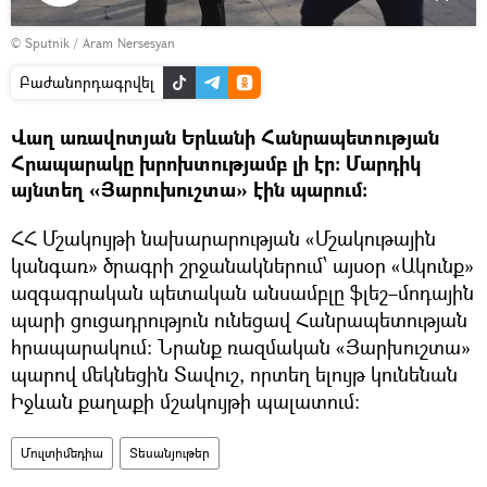
Դիտել
© Sputnik / Aram Nersesyan
տեսանյութը
Բաժանորդագրվել
Վաղ առավոտյան Երևանի Հանրապետության
Հրապարակը խրոխտությամբ լի էր։ Մարդիկ
այնտեղ «Յարուխուշտա» էին պարում։
ՀՀ Մշակույթի նախարարության «Մշակութային
կանգառ» ծրագրի շրջանակներում՝ այսօր «Ակունք»
ազգագրական պետական անսամբլը ֆլեշ–մոդային
պարի ցուցադրություն ունեցավ Հանրապետության
հրապարակում։ Նրանք ռազմական «Յարխուշտա»
պարով մեկնեցին Տավուշ, որտեղ ելույթ կունենան
Իջևան քաղաքի մշակույթի պալատում։
Մուլտիմեդիա
Տեսանյութեր