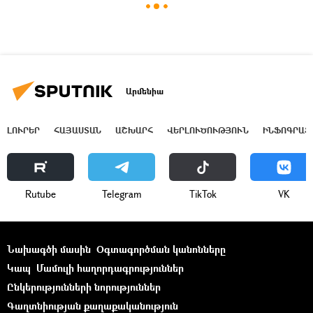
Արմենիա
ԼՈՒՐԵՐ
ՀԱՅԱՍՏԱՆ
ԱՇԽԱՐՀ
ՎԵՐԼՈՒԾՈՒԹՅՈՒՆ
ԻՆՖՈԳՐԱՖ
Rutube
Telegram
ТikТоk
VK
Նախագծի մասին
Օգտագործման կանոնները
Կապ
Մամուլի հաղորդագրություններ
Ընկերությունների նորություններ
Գաղտնիության քաղաքականություն