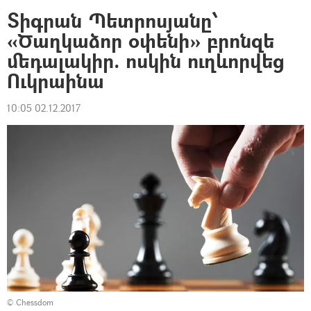
Տիգրան Պետրոսյանը՝
«Ծաղկաձոր օփենի» բրոնզե
մեդալակիր. ոսկին ուղևորվեց
Ուկրաինա
10:05 02.12.2017
©
Chessdom