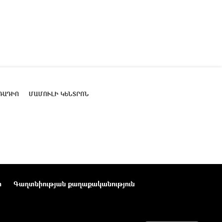
ՌԱԴԻՈ
ՄԱՄՈՒԼԻ ԿԵՆՏՐՈՆ
ր
Գաղտնիության քաղաքականություն