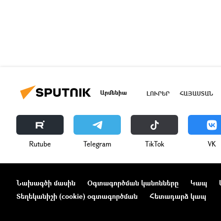
Արմենիա
ԼՈՒՐԵՐ
ՀԱՅԱՍՏԱՆ
Rutube
Telegram
ТikТоk
VK
Նախագծի մասին
Օգտագործման կանոնները
Կապ
Տեղեկանիշի (cookie) օգտագործման
Հետադարձ կապ