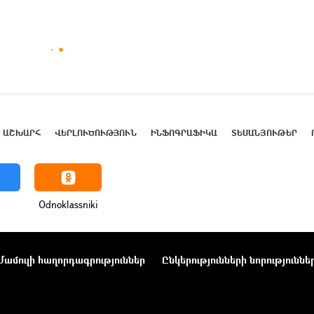
ԱՇԽԱՐՀ
ՎԵՐԼՈՒԾՈՒԹՅՈՒՆ
ԻՆՖՈԳՐԱՖԻԿԱ
ՏԵՍԱՆՅՈՒԹԵՐ
Odnoklassniki
Մամուլի հաղորդագրություններ
Ընկերությունների նորություննե