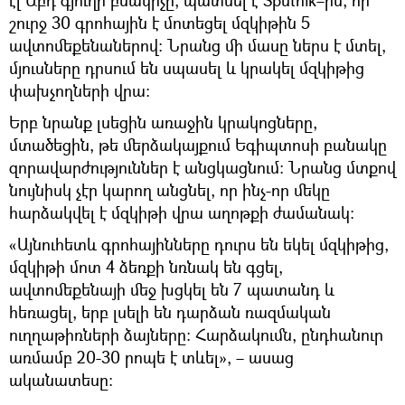
շուրջ 30 գրոհային է մոտեցել մզկիթին 5
ավտոմեքենաներով։ Նրանց մի մասը ներս է մտել,
մյուսները դրսում են սպասել և կրակել մզկիթից
փախչողների վրա։
Երբ նրանք լսեցին առաջին կրակոցները,
մտածեցին, թե մերձակայքում Եգիպտոսի բանակը
զորավարժություններ է անցկացնում։ Նրանց մտքով
նույնիսկ չէր կարող անցնել, որ ինչ-որ մեկը
հարձակվել է մզկիթի վրա աղոթքի ժամանակ։
«Այնուհետև գրոհայինները դուրս են եկել մզկիթից,
մզկիթի մոտ 4 ձեռքի նռնակ են գցել,
ավտոմեքենայի մեջ խցկել են 7 պատանդ և
հեռացել, երբ լսելի են դարձան ռազմական
ուղղաթիռների ձայները։ Հարձակումն, ընդհանուր
առմամբ 20-30 րոպե է տևել», – ասաց
ականատեսը։