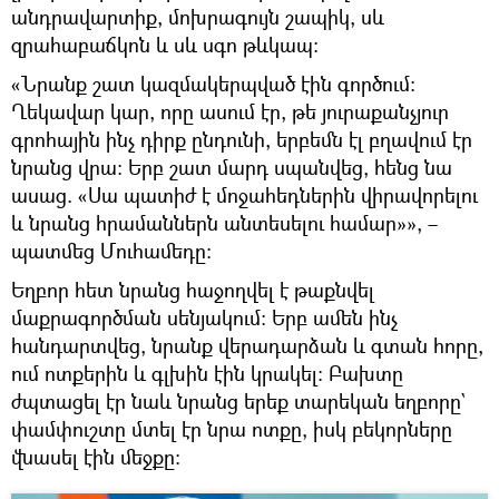
անդրավարտիք, մոխրագույն շապիկ, սև
զրահաբաճկոն և սև սգո թևկապ։
«Նրանք շատ կազմակերպված էին գործում։
Ղեկավար կար, որը ասում էր, թե յուրաքանչյուր
գրոհային ինչ դիրք ընդունի, երբեմն էլ բղավում էր
նրանց վրա։ Երբ շատ մարդ սպանվեց, հենց նա
ասաց. «Սա պատիժ է մոջահեդներին վիրավորելու
և նրանց հրամաններն անտեսելու համար»», –
պատմեց Մուհամեդը։
Եղբոր հետ նրանց հաջողվել է թաքնվել
մաքրագործման սենյակում։ Երբ ամեն ինչ
հանդարտվեց, նրանք վերադարձան և գտան հորը,
ում ոտքերին և գլխին էին կրակել։ Բախտը
ժպտացել էր նաև նրանց երեք տարեկան եղբորը`
փամփուշտը մտել էր նրա ոտքը, իսկ բեկորները
վնասել էին մեջքը։