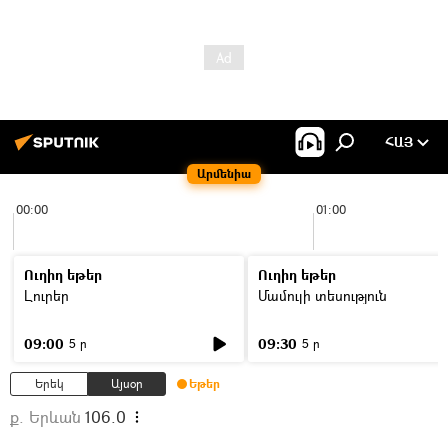
ՀԱՅ
Արմենիա
00:00
01:00
Ուղիղ եթեր
Ուղիղ եթեր
Լուրեր
Մամուլի տեսություն
09:00
09:30
5 ր
5 ր
Երեկ
Այսօր
Եթեր
ք. Երևան
106.0