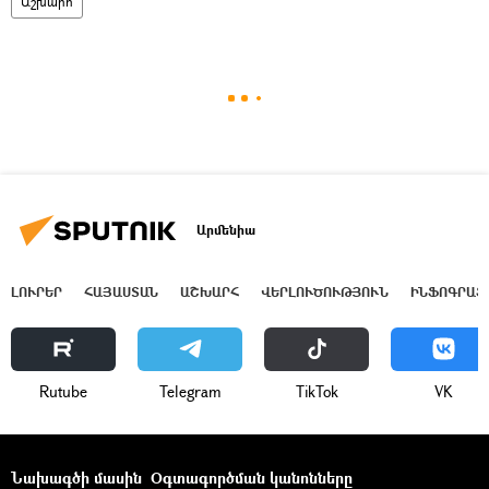
Աշխարհ
Արմենիա
ԼՈՒՐԵՐ
ՀԱՅԱՍՏԱՆ
ԱՇԽԱՐՀ
ՎԵՐԼՈՒԾՈՒԹՅՈՒՆ
ԻՆՖՈԳՐԱՖ
Rutube
Telegram
ТikТоk
VK
Նախագծի մասին
Օգտագործման կանոնները