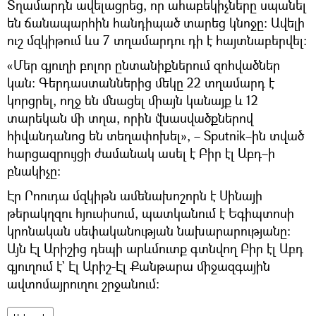
Տղամարդն ավելացրեց, որ ահաբեկիչները սպանել
են ճանապարհին հանդիպած տարեց կնոջը։ Ավելի
ուշ մզկիթում ևս 7 տղամարդու դի է հայտնաբերվել։
«Մեր գյուղի բոլոր ընտանիքներում զոհվածներ
կան։ Գերդաստաններից մեկը 22 տղամարդ է
կորցրել, ողջ են մնացել միայն կանայք և 12
տարեկան մի տղա, որին վնասվածքներով
հիվանդանոց են տեղափոխել», – Sputnik–ին տված
հարցազրույցի ժամանակ ասել է Բիր էլ Աբդ–ի
բնակիչը։
Էր Րոուդա մզկիթն ամենախոշորն է Սինայի
թերակղզու հյուսիսում, պատկանում է Եգիպտոսի
կրոնական սեփականության նախարարությանը։
Այն Էլ Արիշից դեպի արևմուտք գտնվող Բիր էլ Աբդ
գյուղում է` Էլ Արիշ-Էլ Քանթարա միջազգային
ավտոմայրուղու շրջանում։