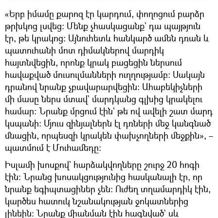
«Երբ իմամը քարոզ էր կարդում, փողոցում բարձր
թրխկոց լսվեց։ Մենք չհասկացանք` դա պայթյուն
էր, թե կրակոց։ Այնուհետև հանկարծ ամեն դռան և
պատուհանի մոտ դիմակներով մարդիկ
հայտնվեցին, որոնք կրակ բացեցին ներսում
հավաքված մուսուլմանների ուղղությամբ։ Սակայն
դրանով նրանք չբավարարվեցին։ Ահաբեկիչների
մի մասը ներս մտավ` մարդկանց գլխից կրակելու
համար։ Նրանք մրցում էին` թե ով ավելի շատ մարդ
կսպանի։ Մյուս զինյալներն էլ դռների մեջ կանգնած
մնացին, որպեսզի կրակեն փախչողների մեջքին», –
պատմում է Մուհամեդը։
Իսլամի խոսքով` հարձակվողները շուրջ 20 հոգի
էին։ Նրանց խոսակցությունից հասկանալի էր, որ
նրանք եգիպտացիներ չեն։ Ուժեղ տղամարդիկ էին,
կարծես հատուկ նշանակության ջոկատներից
լինեին։ Նրանք միանման էին հագնված` սև