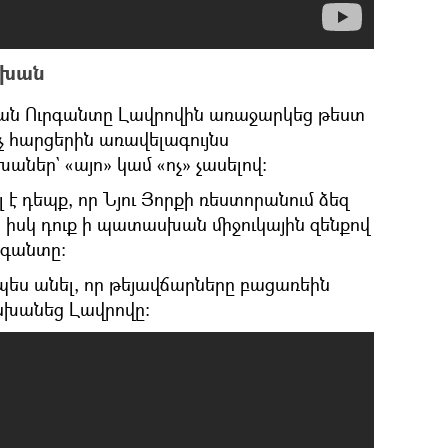
սխան
վան Ուրգանտը Լավրովին առաջարկեց թեստ
չ հարցերին առավելագույնս
եր` «այո» կամ «ոչ» չասելով։
 է դեպք, որ Նյու Յորքի ռեստորանում ձեզ
 իսկ դուք ի պատասխան միջուկային զենքով
րգանտը։
պես անել, որ թեյավճարները բացառեին
խանեց Լավրովը։