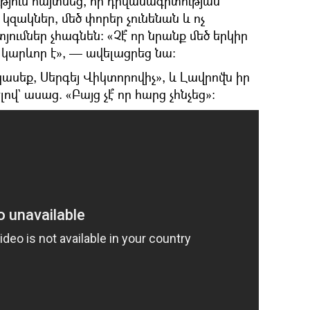
թյուն հայտնեց, որ դիվանագիտության
կզակներ, մեծ փորեր չունենան և ոչ
ւմներ չհագնեն։ «Չէ՞ որ նրանք մեծ երկիր
 կարևոր է», — ավելացրեց նա։
կասեք, Սերգեյ Վիկտորովիչ», և Լավրովն իր
վ` ասաց. «Բայց չէ՞ որ հարց չհնչեց»։