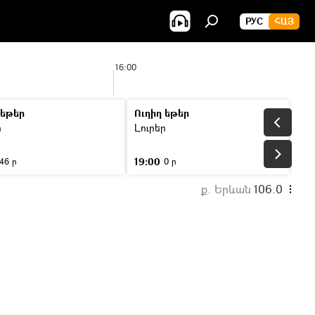
РУС
ՀԱՅ
16:00
 եթեր
Ուղիղ եթեր
ր
Լուրեր
19:00
46 ր
0 ր
ք. Երևան
106.0