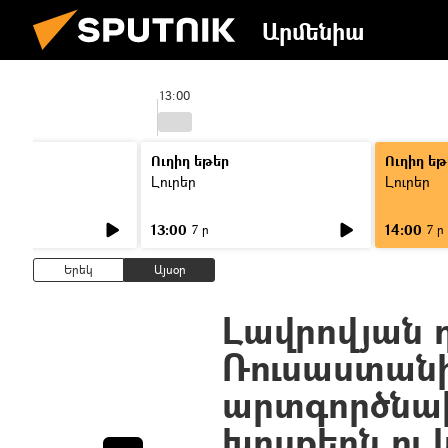
Արմենիա
13:00
Ուղիղ եթեր
Ուղիղ եթ
Լուրեր
Լուրեր
13:00
14:00
7 ր
7 ր
Երեկ
Այսօր
Լավրովյան 
Ռուսաստան
արտգործնա
խոսքերն ու