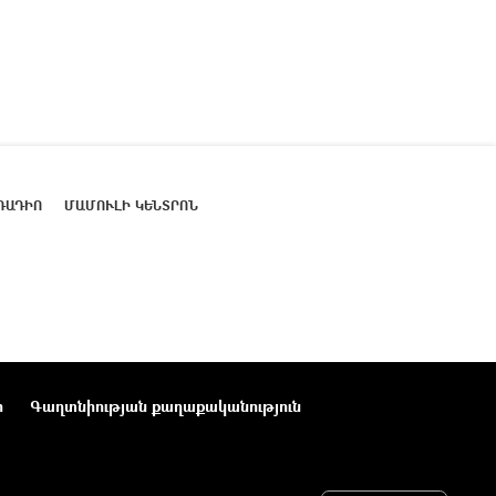
ՌԱԴԻՈ
ՄԱՄՈՒԼԻ ԿԵՆՏՐՈՆ
ր
Գաղտնիության քաղաքականություն