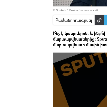
© Sputnik / Михаил Черняховский
Բաժանորդագրվել
Ի՞նչ է կապուերոն, և ինչո՞
մարտարվեստներից։ Sputn
մարտարվեստի մասին խոս