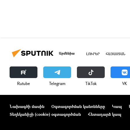
Արմենիա
ԼՈՒՐԵՐ
ՀԱՅԱՍՏԱՆ
Rutube
Telegram
ТikТоk
VK
Նախագծի մասին
Օգտագործման կանոնները
Կապ
Տեղեկանիշի (cookie) օգտագործման
Հետադարձ կապ