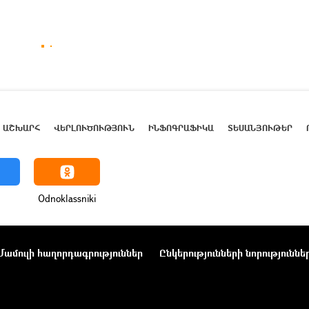
ԱՇԽԱՐՀ
ՎԵՐԼՈՒԾՈՒԹՅՈՒՆ
ԻՆՖՈԳՐԱՖԻԿԱ
ՏԵՍԱՆՅՈՒԹԵՐ
Odnoklassniki
Մամուլի հաղորդագրություններ
Ընկերությունների նորություննե