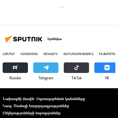
Արմենիա
ԼՈՒՐԵՐ
ՀԱՅԱՍՏԱՆ
ԱՇԽԱՐՀ
ՎԵՐԼՈՒԾՈՒԹՅՈՒՆ
ԻՆՖՈԳՐԱՖ
Rutube
Telegram
ТikТоk
VK
Նախագծի մասին
Օգտագործման կանոնները
Կապ
Մամուլի հաղորդագրություններ
Ընկերությունների նորություններ