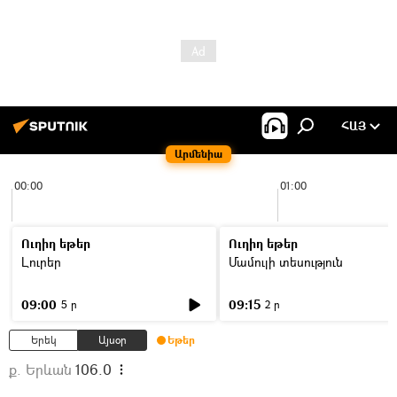
ՀԱՅ
Արմենիա
00:00
01:00
Ուղիղ եթեր
Ուղիղ եթեր
Լուրեր
Մամուլի տեսություն
09:00
09:15
5 ր
2 ր
Երեկ
Այսօր
Եթեր
ք. Երևան
106.0