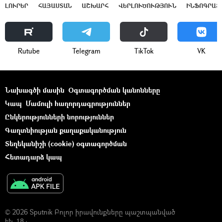
ԼՈՒՐԵՐ
ՀԱՅԱՍՏԱՆ
ԱՇԽԱՐՀ
ՎԵՐԼՈՒԾՈՒԹՅՈՒՆ
ԻՆՖՈԳՐԱՖ
Rutube
Telegram
ТikТоk
VK
Նախագծի մասին
Օգտագործման կանոնները
Կապ
Մամուլի հաղորդագրություններ
Ընկերությունների նորություններ
Գաղտնիության քաղաքականություն
Տեղեկանիշի (cookie) օգտագործման
Հետադարձ կապ
© 2026 Sputnik Բոլոր իրավունքները պաշտպանված
են. 18+