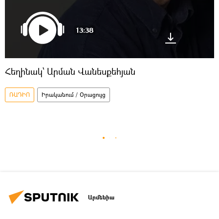
13:38
Հեղինակ՝ Արման Վանեսքեհյան
ՌԱԴԻՈ
Իրականում / Օրացույց
Արմենիա