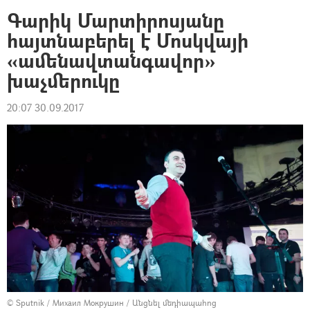
Գարիկ Մարտիրոսյանը
հայտնաբերել է Մոսկվայի
«ամենավտանգավոր»
խաչմերուկը
20:07 30.09.2017
© Sputnik / Михаил Мокрушин
/
Անցնել մեդիապահոց