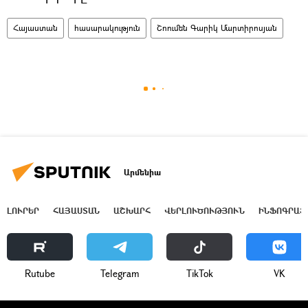
Հայաստան
հասարակություն
Շոումեն Գարիկ Մարտիրոսյան
Արմենիա
ԼՈՒՐԵՐ
ՀԱՅԱՍՏԱՆ
ԱՇԽԱՐՀ
ՎԵՐԼՈՒԾՈՒԹՅՈՒՆ
ԻՆՖՈԳՐԱՖ
Rutube
Telegram
ТikТоk
VK