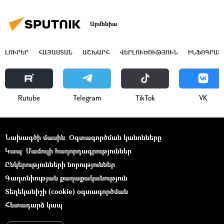
Արմենիա
ԼՈՒՐԵՐ
ՀԱՅԱՍՏԱՆ
ԱՇԽԱՐՀ
ՎԵՐԼՈՒԾՈՒԹՅՈՒՆ
ԻՆՖՈԳՐԱՖ
Rutube
Telegram
ТikТоk
VK
Նախագծի մասին
Օգտագործման կանոնները
Կապ
Մամուլի հաղորդագրություններ
Ընկերությունների նորություններ
Գաղտնիության քաղաքականություն
Տեղեկանիշի (cookie) օգտագործման
Հետադարձ կապ