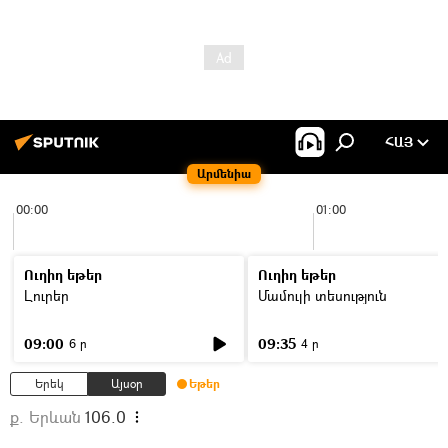
ՀԱՅ
Արմենիա
00:00
01:00
Ուղիղ եթեր
Ուղիղ եթեր
Լուրեր
Մամուլի տեսություն
09:00
09:35
6 ր
4 ր
Երեկ
Այսօր
Եթեր
ք. Երևան
106.0