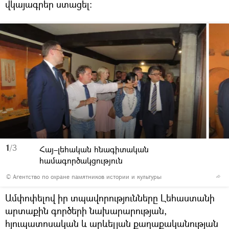
վկայագրեր ստացել:
1
/3
Հայ–լեհական հնագիտական
համագործակցություն
© Агентство по охране памятников истории и культуры
Ամփոփելով իր տպավորությունները Լեհաստանի
արտաքին գործերի նախարարության,
հյուպատոսական և արևելյան քաղաքականության