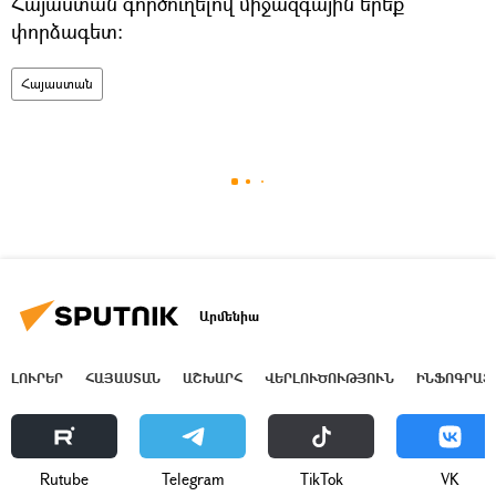
Հայաստան գործուղելով միջազգային երեք
փորձագետ:
Հայաստան
Արմենիա
ԼՈՒՐԵՐ
ՀԱՅԱՍՏԱՆ
ԱՇԽԱՐՀ
ՎԵՐԼՈՒԾՈՒԹՅՈՒՆ
ԻՆՖՈԳՐԱՖ
Rutube
Telegram
ТikТоk
VK