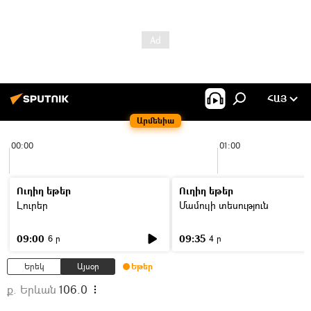
ՀԱՅ
Արմենիա
00:00
01:00
Ուղիղ եթեր
Ուղիղ եթեր
Լուրեր
Մամուլի տեսություն
09:00
09:35
6 ր
4 ր
Երեկ
Այսօր
Եթեր
ք. Երևան
106.0