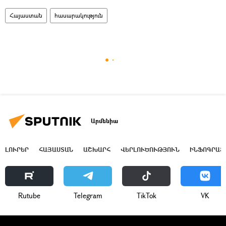
Հայաստան
հասարակություն
Արմենիա
ԼՈՒՐԵՐ
ՀԱՅԱՍՏԱՆ
ԱՇԽԱՐՀ
ՎԵՐԼՈՒԾՈՒԹՅՈՒՆ
ԻՆՖՈԳՐԱՖ
Rutube
Telegram
ТikТоk
VK