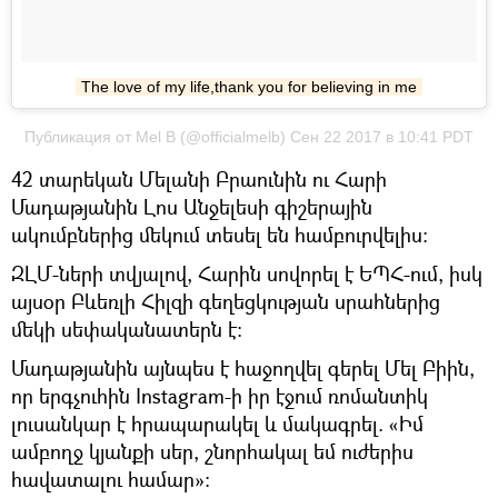
The love of my life,thank you for believing in me
Публикация от Mel B (@officialmelb) Сен 22 2017 в 10:41 PDT
42 տարեկան Մելանի Բրաունին ու Հարի
Մադաթյանին Լոս Անջելեսի գիշերային
ակումբներից մեկում տեսել են համբուրվելիս։
ԶԼՄ-ների տվյալով, Հարին սովորել է ԵՊՀ-ում, իսկ
այսօր Բևեռլի Հիլզի գեղեցկության սրահներից
մեկի սեփականատերն է։
Մադաթյանին այնպես է հաջողվել գերել Մել Բիին,
որ երգչուհին Instagram-ի իր էջում ռոմանտիկ
լուսանկար է հրապարակել և մակագրել. «Իմ
ամբողջ կյանքի սեր, շնորհակալ եմ ուժերիս
հավատալու համար»։