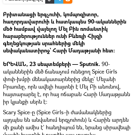
Բրիտանացի երգչուհի, կոմպոզիտոր,
հաղորդավարուհի և հատկապես 90-ականներին
մեծ համբավ վայելող Մել Բին ռոմանտիկ
հարաբերություններ ունի Բևեռլի Հիլզի
գեղեցկության սրահներից մեկի
սեփականատիրոջ` Հարի Մադաթյանի հետ։
ԵՐԵՎԱՆ, 23 սեպտեմբերի — Sputnik.
90-
ականներին մեծ ճանաչում ունեցող Spice Girls
փոփ-խմբի մենակատարներից մեկը` Մելանի
Բրաունը, որն ավելի հայտնի է Մել Բի անունով,
հայտարարել է, որ հայ ոճաբան Հարի Մադաթյանն
իր կյանքի սերն է։
Scary Spice-ը (Spice Girls–ի ժամանակներից
այդպես են անվանում երգչուհուն) և Հարին արդեն
մի քանի ամիս է` հանդիպում են, նրանց սիրավեպի
մասին հայտնի է դարձել այս տարվա