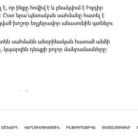
 որ ինքը հովիվ է և բնակվում է Իգդիր
ւմ: Ըստ նրա`պետական սահմանը հատել է
ած խոշոր եղջերավոր անասունին գտնելու
շտեն սահմանն անօրինական հատած անձի
 կպարզեն դեպքի բոլոր մանրամասները:
ԱՇԽԱՐՀ
ՎԵՐԼՈՒԾՈՒԹՅՈՒՆ
ԻՆՖՈԳՐԱՖԻԿԱ
ՏԵՍԱՆՅՈՒԹԵՐ