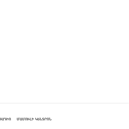
ՌԱԴԻՈ
ՄԱՄՈՒԼԻ ԿԵՆՏՐՈՆ