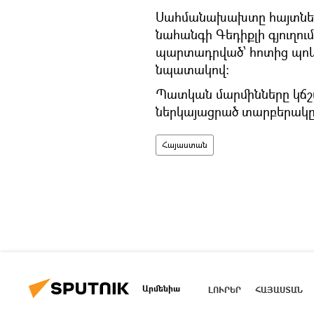
Սահմանախախտը հայտնել է,
նահանգի Գեդիքլի գյուղո
պարտադրված՝ հոտից պոկվ
նպատակով:
Պատկան մարմինները կճ
ներկայացրած տարբերակը,
Հայաստան
Արմենիա
ԼՈՒՐԵՐ
ՀԱՅԱՍՏԱՆ