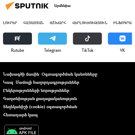
Արմենիա
ԼՈՒՐԵՐ
ՀԱՅԱՍՏԱՆ
ԱՇԽԱՐՀ
ՎԵՐԼՈՒԾՈՒԹՅՈՒՆ
ԻՆՖՈԳՐԱՖ
Rutube
Telegram
ТikТоk
VK
Նախագծի մասին
Օգտագործման կանոնները
Կապ
Մամուլի հաղորդագրություններ
Ընկերությունների նորություններ
Գաղտնիության քաղաքականություն
Տեղեկանիշի (cookie) օգտագործման
Հետադարձ կապ