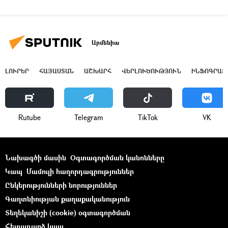
Արմենիա
ԼՈՒՐԵՐ
ՀԱՅԱՍՏԱՆ
ԱՇԽԱՐՀ
ՎԵՐԼՈՒԾՈՒԹՅՈՒՆ
ԻՆՖՈԳՐԱՖ
Rutube
Telegram
ТikТоk
VK
Նախագծի մասին
Օգտագործման կանոնները
Կապ
Մամուլի հաղորդագրություններ
Ընկերությունների նորություններ
Գաղտնիության քաղաքականություն
Տեղեկանիշի (cookie) օգտագործման
Հետադարձ կապ