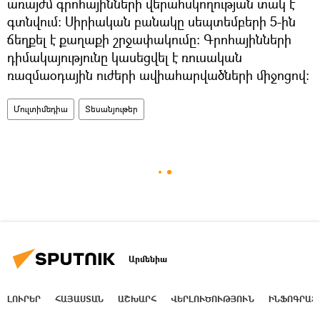
առայժմ գրոհայինների վերահսկողության տակ է
գտնվում։ Սիրիական բանակը սեպտեմբերի 5-ին
ճեղքել է քաղաքի շրջափակումը։ Գրոհայինների
դիմակայությունը կասեցվել է ռուսական
ռազմաօդային ուժերի ավիահարվածների միջոցով։
Մուլտիմեդիա
Տեսանյութեր
Արմենիա
ԼՈՒՐԵՐ
ՀԱՅԱՍՏԱՆ
ԱՇԽԱՐՀ
ՎԵՐԼՈՒԾՈՒԹՅՈՒՆ
ԻՆՖՈԳՐԱՖ