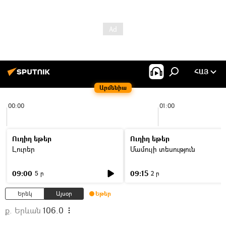
ՀԱՅ
Արմենիա
00:00
01:00
Ուղիղ եթեր
Ուղիղ եթեր
Լուրեր
Մամուլի տեսություն
09:00
09:15
5 ր
2 ր
Երեկ
Այսօր
Եթեր
ք. Երևան
106.0