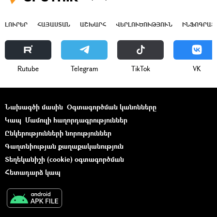
ԼՈՒՐԵՐ
ՀԱՅԱՍՏԱՆ
ԱՇԽԱՐՀ
ՎԵՐԼՈՒԾՈՒԹՅՈՒՆ
ԻՆՖՈԳՐԱՖ
Rutube
Telegram
ТikТоk
VK
Նախագծի մասին
Օգտագործման կանոնները
Կապ
Մամուլի հաղորդագրություններ
Ընկերությունների նորություններ
Գաղտնիության քաղաքականություն
Տեղեկանիշի (cookie) օգտագործման
Հետադարձ կապ