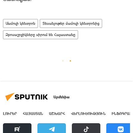
Մամուլի կենտրոն
Տեսանյութեր մամուլի կենտրոնից
Զբոսաշրջիկները սիրում են Հայաստանը
Արմենիա
ԼՈՒՐԵՐ
ՀԱՅԱՍՏԱՆ
ԱՇԽԱՐՀ
ՎԵՐԼՈՒԾՈՒԹՅՈՒՆ
ԻՆՖՈԳՐԱՖ