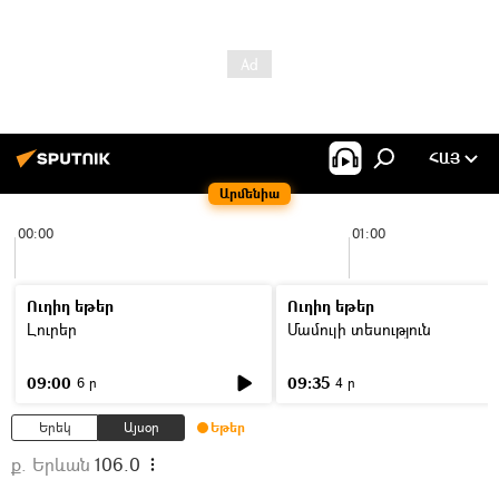
ՀԱՅ
Արմենիա
00:00
01:00
Ուղիղ եթեր
Ուղիղ եթեր
Լուրեր
Մամուլի տեսություն
09:00
09:35
6 ր
4 ր
Երեկ
Այսօր
Եթեր
ք. Երևան
106.0