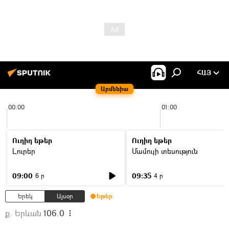
ՀԱՅ
Արմենիա
00:00
01:00
Ուղիղ եթեր
Ուղիղ եթեր
Լուրեր
Մամուլի տեսություն
09:00
09:35
6 ր
4 ր
Երեկ
Այսօր
Եթեր
ք. Երևան
106.0