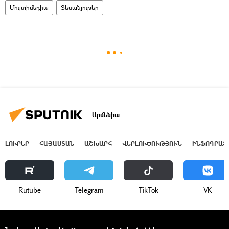
Մուլտիմեդիա
Տեսանյութեր
Արմենիա
ԼՈՒՐԵՐ
ՀԱՅԱՍՏԱՆ
ԱՇԽԱՐՀ
ՎԵՐԼՈՒԾՈՒԹՅՈՒՆ
ԻՆՖՈԳՐԱՖ
Rutube
Telegram
ТikТоk
VK