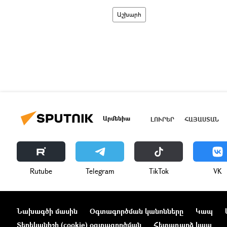
Աշխարհ
Արմենիա
ԼՈՒՐԵՐ
ՀԱՅԱՍՏԱՆ
Rutube
Telegram
ТikТоk
VK
Նախագծի մասին
Օգտագործման կանոնները
Կապ
Տեղեկանիշի (cookie) օգտագործման
Հետադարձ կապ