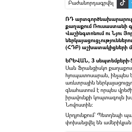
Բաժանորդագրվել
ՌԴ արտգործնախարարությ
քաղաքում Ռուսաստանի գ
Վաշինգտոնում ու Նյու Յ
ներկայացուցչություններո
(ՀԴԲ) աշխատակիցների մ
ԵՐԵՎԱՆ, 3 սեպտեմբերի-S
Սան Ֆրանցիսկո քաղաքու
հյուպատոսարան, ինչպես ն
առևտրային ներկայացուցչո
գնահատում է որպես վրեժխ
իրավունքի կոպտագույն խա
Նովոստին:
Արդյունքում՝ Պետդեպի պ
փոխանցվել են ամերիկյան 