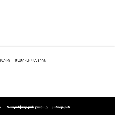
ՌԱԴԻՈ
ՄԱՄՈՒԼԻ ԿԵՆՏՐՈՆ
ր
Գաղտնիության քաղաքականություն