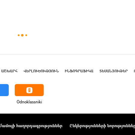
ԱՇԽԱՐՀ
ՎԵՐԼՈՒԾՈՒԹՅՈՒՆ
ԻՆՖՈԳՐԱՖԻԿԱ
ՏԵՍԱՆՅՈՒԹԵՐ
Odnoklassniki
Մամուլի հաղորդագրություններ
Ընկերությունների նորություննե