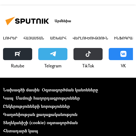
Արմենիա
ԼՈՒՐԵՐ
ՀԱՅԱՍՏԱՆ
ԱՇԽԱՐՀ
ՎԵՐԼՈՒԾՈՒԹՅՈՒՆ
ԻՆՖՈԳՐԱՖ
Rutube
Telegram
ТikТоk
VK
Նախագծի մասին
Օգտագործման կանոնները
Կապ
Մամուլի հաղորդագրություններ
Ընկերությունների նորություններ
Գաղտնիության քաղաքականություն
Տեղեկանիշի (cookie) օգտագործման
Հետադարձ կապ