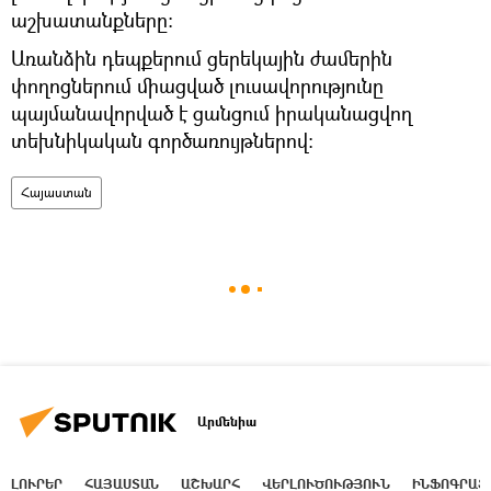
աշխատանքները:
Առանձին դեպքերում ցերեկային ժամերին
փողոցներում միացված լուսավորությունը
պայմանավորված է ցանցում իրականացվող
տեխնիկական գործառույթներով:
Հայաստան
Արմենիա
ԼՈՒՐԵՐ
ՀԱՅԱՍՏԱՆ
ԱՇԽԱՐՀ
ՎԵՐԼՈՒԾՈՒԹՅՈՒՆ
ԻՆՖՈԳՐԱՖ