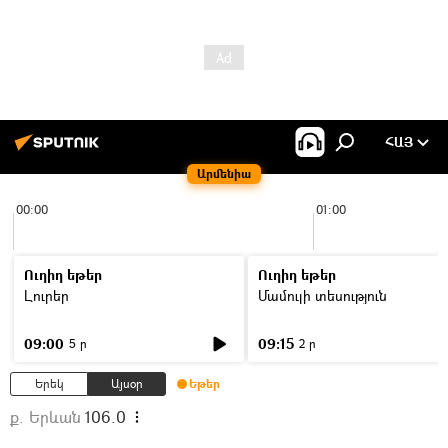
ՀԱՅ
Արմենիա
00:00
01:00
Ուղիղ եթեր
Ուղիղ եթեր
Լուրեր
Մամուլի տեսություն
09:00
09:15
5 ր
2 ր
Երեկ
Այսօր
Եթեր
ք. Երևան
106.0