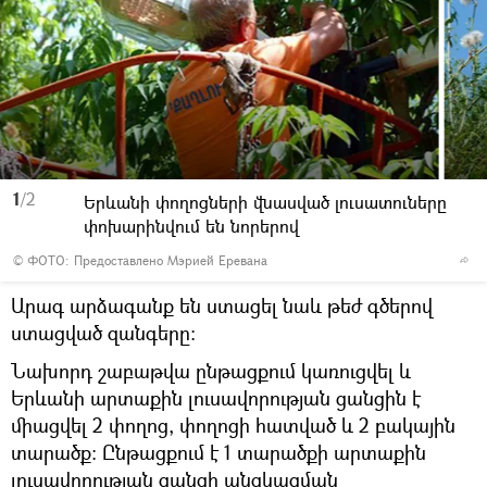
1
/2
Երևանի փողոցների վնասված լուսատուները
փոխարինվում են նորերով
©
ФОТО: Предоставлено Мэрией Еревана
Արագ արձագանք են ստացել նաև թեժ գծերով
ստացված զանգերը:
Նախորդ շաբաթվա ընթացքում կառուցվել և
Երևանի արտաքին լուսավորության ցանցին է
միացվել 2 փողոց, փողոցի հատված և 2 բակային
տարածք: Ընթացքում է 1 տարածքի արտաքին
լուսավորության ցանցի անցկացման