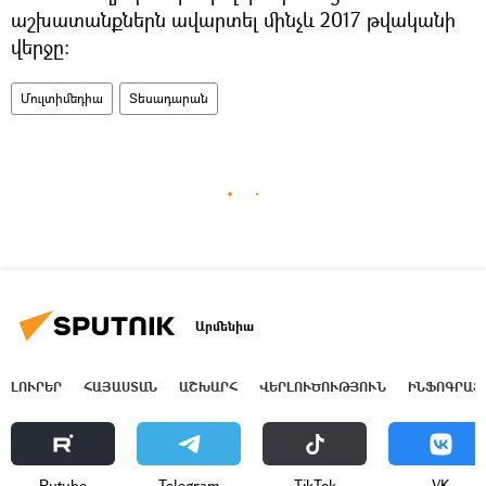
աշխատանքներն ավարտել մինչև 2017 թվականի
վերջը։
Մուլտիմեդիա
Տեսադարան
Արմենիա
ԼՈՒՐԵՐ
ՀԱՅԱՍՏԱՆ
ԱՇԽԱՐՀ
ՎԵՐԼՈՒԾՈՒԹՅՈՒՆ
ԻՆՖՈԳՐԱՖ
Rutube
Telegram
ТikТоk
VK