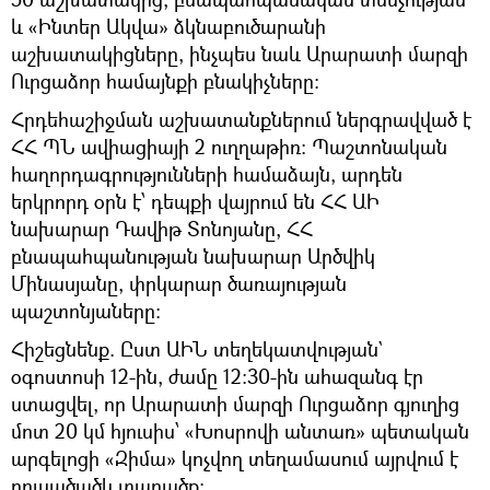
և «Ինտեր Ակվա» ձկնաբուծարանի
աշխատակիցները, ինչպես նաև Արարատի մարզի
Ուրցաձոր համայնքի բնակիչները:
Հրդեհաշիջման աշխատանքներում ներգրավված է
ՀՀ ՊՆ ավիացիայի 2 ուղղաթիռ: Պաշտոնական
հաղորդագրությունների համաձայն, արդեն
երկրորդ օրն է՝ դեպքի վայրում են ՀՀ ԱԻ
նախարար Դավիթ Տոնոյանը, ՀՀ
բնապահպանության նախարար Արծվիկ
Մինասյանը, փրկարար ծառայության
պաշտոնյաները։
Հիշեցնենք. Ըստ ԱԻՆ տեղեկատվության`
օգոստոսի 12-ին, ժամը 12:30-ին ահազանգ էր
ստացվել, որ Արարատի մարզի Ուրցաձոր գյուղից
մոտ 20 կմ հյուսիս՝ «Խոսրովի անտառ» պետական
արգելոցի «Զիմա» կոչվող տեղամասում այրվում է
բուսածածկ տարածք: