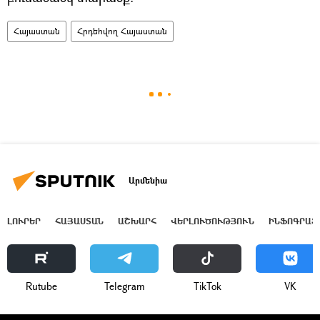
Հայաստան
Հրդեհվող Հայաստան
Արմենիա
ԼՈՒՐԵՐ
ՀԱՅԱՍՏԱՆ
ԱՇԽԱՐՀ
ՎԵՐԼՈՒԾՈՒԹՅՈՒՆ
ԻՆՖՈԳՐԱՖ
Rutube
Telegram
ТikТоk
VK