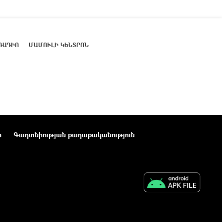
ՌԱԴԻՈ
ՄԱՄՈՒԼԻ ԿԵՆՏՐՈՆ
ր
Գաղտնիության քաղաքականություն