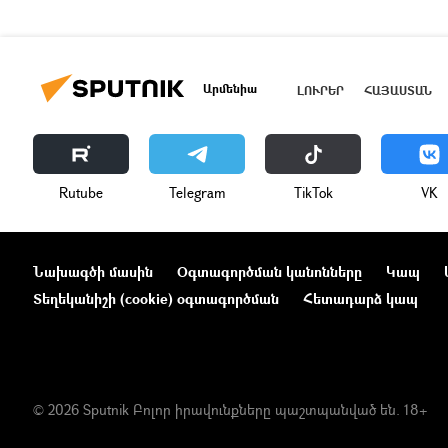
Արմենիա
ԼՈՒՐԵՐ
ՀԱՅԱՍՏԱՆ
Rutube
Telegram
ТikТоk
VK
Նախագծի մասին
Օգտագործման կանոնները
Կապ
Տեղեկանիշի (cookie) օգտագործման
Հետադարձ կապ
© 2026 Sputnik Բոլոր իրավունքները պաշտպանված են. 18+