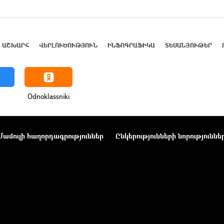
ԱՇԽԱՐՀ
ՎԵՐԼՈՒԾՈՒԹՅՈՒՆ
ԻՆՖՈԳՐԱՖԻԿԱ
ՏԵՍԱՆՅՈՒԹԵՐ
Odnoklassniki
Մամուլի հաղորդագրություններ
Ընկերությունների նորություննե