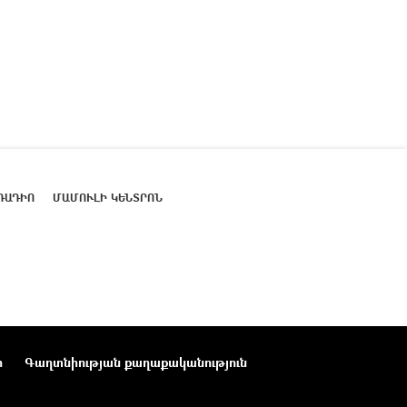
ՌԱԴԻՈ
ՄԱՄՈՒԼԻ ԿԵՆՏՐՈՆ
ր
Գաղտնիության քաղաքականություն