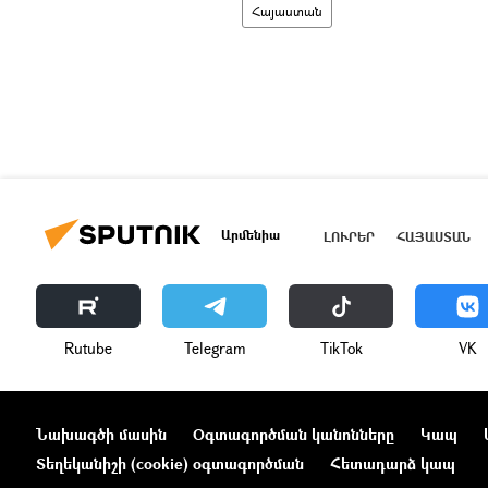
Հայաստան
Արմենիա
ԼՈՒՐԵՐ
ՀԱՅԱՍՏԱՆ
Rutube
Telegram
ТikТоk
VK
Նախագծի մասին
Օգտագործման կանոնները
Կապ
Տեղեկանիշի (cookie) օգտագործման
Հետադարձ կապ