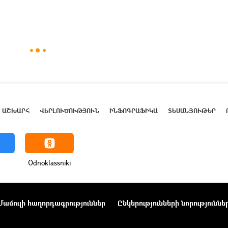
ԱՇԽԱՐՀ
ՎԵՐԼՈՒԾՈՒԹՅՈՒՆ
ԻՆՖՈԳՐԱՖԻԿԱ
ՏԵՍԱՆՅՈՒԹԵՐ
Odnoklassniki
Մամուլի հաղորդագրություններ
Ընկերությունների նորություննե