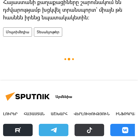
Հայաստանի քաղաքացիները շարունակում են
դժվարությամբ խցկվել տրանսպորտ` միայն թե
հասնեն իրենց նպատակակետին։
Մուլտիմեդիա
Տեսանյութեր
Արմենիա
ԼՈՒՐԵՐ
ՀԱՅԱՍՏԱՆ
ԱՇԽԱՐՀ
ՎԵՐԼՈՒԾՈՒԹՅՈՒՆ
ԻՆՖՈԳՐԱՖ