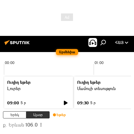
ՀԱՅ
Արմենիա
00:00
01:00
Ուղիղ եթեր
Ուղիղ եթեր
Լուրեր
Մամուլի տեսություն
09:00
09:30
5 ր
5 ր
Երեկ
Այսօր
Եթեր
ք. Երևան
106.0