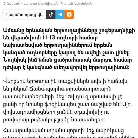
Դիտել
© Sputnik / Լաուրա Սարկիսյան, Կարեն Եփրեմյան
տեսանյութը
Բաժանորդագրվել
Ամռանը երևանյան երթուղայինները շոգեբաղնիքի
են վերածվում։ 11-13 ուղևորի համար
նախատեսված երթուղայիններում երբեմն
կանգած ուղևորները կարող են ավելի շատ լինել։
Նույնիսկ ինձ նման ցածրահասակ մարդու համար
դժվար է կանգնած տեղավորվել երթուղայինում։
Վերջերս երթուղային տաքսիներն ավելի հաճախ
են ընկում Ճանապարհատրանսպորտային
պատահարներների մեջ։ Եվ դա զարմանալի չէ,
քանի որ նրանք ֆիզիկապես շատ մաշված են։ Այդ
փոխադրամիջցները չունեն օդափոխիչ ու
բավարար քանակությամբ նստատեղեր։
Հասարակական տրանսպորտի մեջ մարդկանց
անթույլատրելի քանակը անհարմար իրավիճակներ