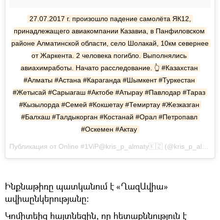
27.07.2017 г. произошло падение самолёта ЯК12, 
принадлежащего авиакомпании Казавиа, в Панфиловском 
районе Алматинской области, село Шолакай, 10км севернее 
от Жаркента. 2 человека погибло. Выполнялись 
авиахимработы. Начато расследование. 👆 #Казахстан 
#Алматы #Астана #Караганда #Шымкент #Туркестан 
#Жетысай #Сарыагаш #Актобе #Атырау #Павлодар #Тараз 
#Кызылорда #Семей #Кокшетау #Темиртау #Жезказган 
#Балхаш #Талдыкорган #Костанай #Орал #Петропавл 
#Оскемен #Актау
Публикация от Online #1ViP@kris_p_almaty🇰🇿 (@kris_p_almaty) Июл 26 2017 в 9:57 PDT
Ինքնաթիռը պատկանում է «ՂազԱվիա»
ավիաընկերությանը։
Կոմիտեից հայտնեցին, որ հետաքննություն է