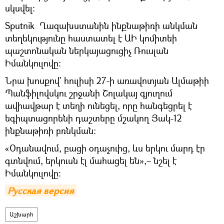
սկսվել։
Sputnik Ղազախստանին ինքնաթիռի անկման
տեղեկությունը հաստատել է ԱԻ կոմիտեի
պաշտոնական ներկայացուցիչ Ռուսլան
Իմանկուլովը։
Նրա խոսքով` հուլիսի 27-ի առավոտյան Ալմաթիի
Պանֆիլովսկու շրջանի Շոլակայ գյուղում
ավիավթար է տեղի ունեցել, որը հանգեցրել է
եգիպտացորենի դաշտերը մշակող Յակ-12
ինքնաթիռի բռնկման։
«Օդանավում, բացի օդաչուից, ևս երկու մարդ էր
գտնվում, երկուսն էլ մահացել են»,– նշել է
Իմանկուլովը։
Русская версия
Աշխարհ