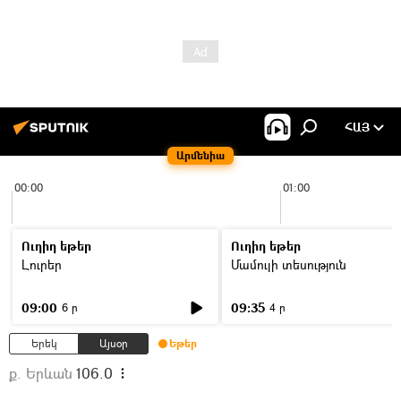
ՀԱՅ
Արմենիա
00:00
01:00
Ուղիղ եթեր
Ուղիղ եթեր
Լուրեր
Մամուլի տեսություն
09:00
09:35
6 ր
4 ր
Երեկ
Այսօր
Եթեր
ք. Երևան
106.0