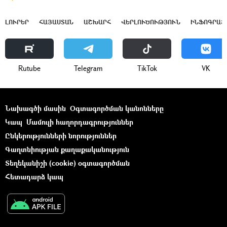
ԼՈՒՐԵՐ
ՀԱՅԱՍՏԱՆ
ԱՇԽԱՐՀ
ՎԵՐԼՈՒԾՈՒԹՅՈՒՆ
ԻՆՖՈԳՐԱՖ
Rutube
Telegram
ТikТоk
VK
Նախագծի մասին
Օգտագործման կանոնները
Կապ
Մամուլի հաղորդագրություններ
Ընկերությունների նորություններ
Գաղտնիության քաղաքականություն
Տեղեկանիշի (cookie) օգտագործման
Հետադարձ կապ