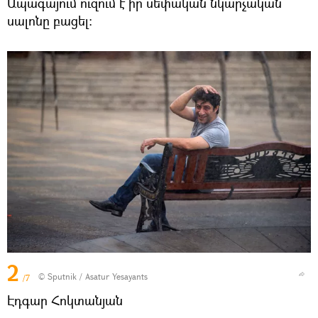
Ապագայում ուզում է իր սեփական նկարչական
սալոնը բացել:
2
© Sputnik / Asatur Yesayants
/7
Էդգար Հոկտանյան