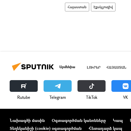
Հայաստան
Էքսկլյուզիվ
Արմենիա
ԼՈՒՐԵՐ
ՀԱՅԱՍՏԱՆ
Rutube
Telegram
ТikТоk
VK
Նախագծի մասին
Օգտագործման կանոնները
Կապ
Տեղեկանիշի (cookie) օգտագործման
Հետադարձ կապ