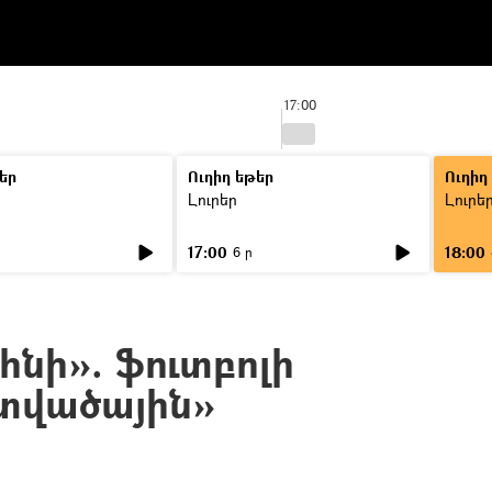
17:00
եր
Ուղիղ եթեր
Ուղիղ
Լուրեր
Լուրե
17:00
18:00
6 ր
հնի». ֆուտբոլի
տվածային»