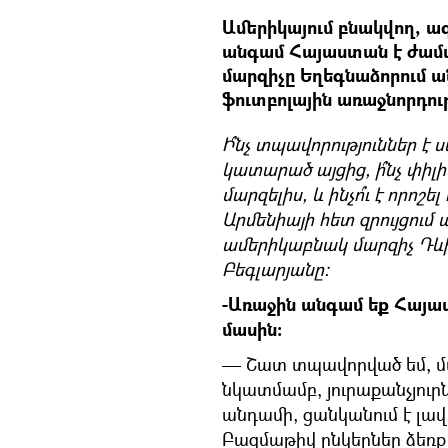
Ամերիկայում բնակվող, ա
անգամ Հայաստան է ժամա
մարզիչը Եղեգնաձորում 
ֆուտբոլային առաջնորդութ
Ի՞նչ տպավորություններ 
կատարած այցից, ի՞նչ փիլ
մարզելիս, և ինչո՞ւ է որոշե
Արմենիայի հետ զրույցում
ամերիկաբնակ մարզիչ Դևի
Բեգլարյանը։
-Առաջին անգամ եք Հայաս
մասին։
— Շատ տպավորված եմ, մա
նկատմամբ, յուրաքանչյուրն
անդամի, ցանկանում է լավ
Բազմաթիվ ընկերներ ձեռք