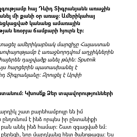
զգությամբ հայ Դևիդ Տիգրանյանն առաջին
նել մի քանի օր առաջ։ Ամերիկահայ
անցկացված կանանց ամառային
յան եռօրյա ճամբարի հյուրն էր։
է ստացել ամերիկաբնակ մարզիչը Հայաստան
իսոփայությամբ է առաջնորդվում աղջիկներին
լ հայերեն դաջվածք անել թևին։ Sputnik
 այս հարցերին պատասխանել է
դ Տիգրանյանը։ Զրուցել է Արփի
տանում: Կխոսե՞ք Ձեր տպավորությունների
րդիկ շատ բարեհամբույր են իմ
 ընդունում է ինձ որպես իր ընտանիքի
 բան անել ինձ համար: Շատ զգացված եմ:
 բերեցի, նոր մարդկանց հետ ծանոթացա: Ես