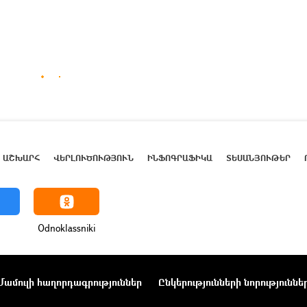
ԱՇԽԱՐՀ
ՎԵՐԼՈՒԾՈՒԹՅՈՒՆ
ԻՆՖՈԳՐԱՖԻԿԱ
ՏԵՍԱՆՅՈՒԹԵՐ
Odnoklassniki
Մամուլի հաղորդագրություններ
Ընկերությունների նորություննե