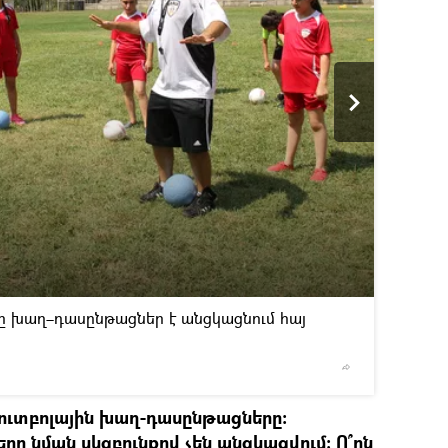
2
/4
ը խաղ–դասընթացներ է անցկացնում հայ
© Sputnik
ուտբոլային խաղ-դասընթացները:
ը նման սկզբունքով չեն անցկացվում: Ո՞րն