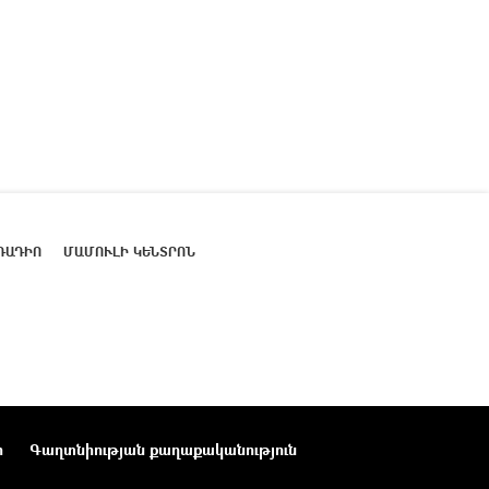
ՌԱԴԻՈ
ՄԱՄՈՒԼԻ ԿԵՆՏՐՈՆ
ր
Գաղտնիության քաղաքականություն