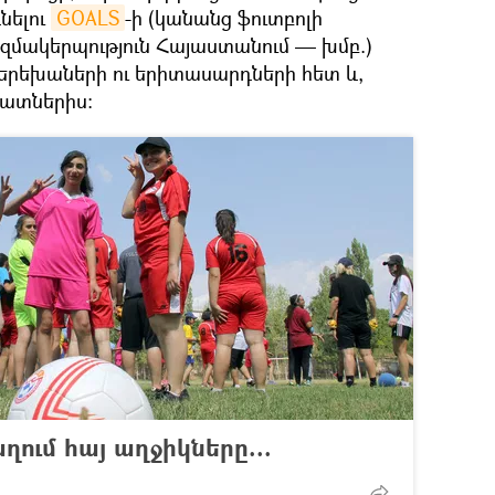
նելու
GOALS
-ի (կանանց ֆուտբոլի
մակերպություն Հայաստանում — խմբ.)
երեխաների ու երիտասարդների հետ և,
մատներիս:
ղում հայ աղջիկները...