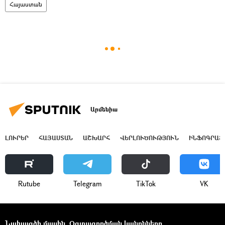
Հայաստան
Արմենիա
ԼՈՒՐԵՐ
ՀԱՅԱՍՏԱՆ
ԱՇԽԱՐՀ
ՎԵՐԼՈՒԾՈՒԹՅՈՒՆ
ԻՆՖՈԳՐԱՖ
Rutube
Telegram
ТikТоk
VK
Նախագծի մասին
Օգտագործման կանոնները