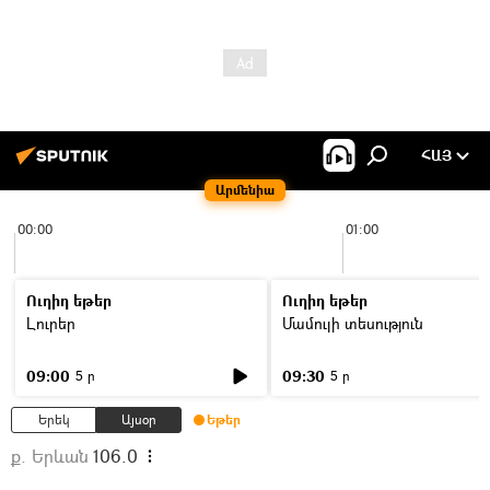
ՀԱՅ
Արմենիա
00:00
01:00
Ուղիղ եթեր
Ուղիղ եթեր
Լուրեր
Մամուլի տեսություն
09:00
09:30
5 ր
5 ր
Երեկ
Այսօր
Եթեր
ք. Երևան
106.0