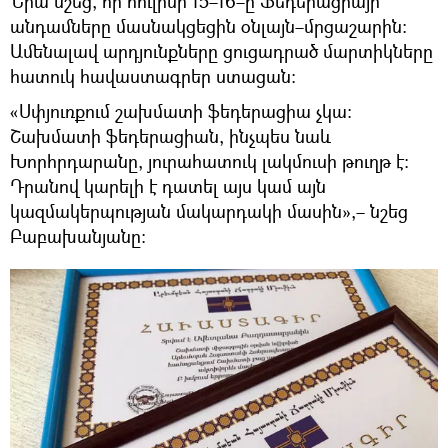
Նրա նշեց, որ հուլիսի 15–16–ը Ֆեդերացիայի
անդամները մասնակցեցին օնլայն–մրցաշարին։
Ամենալավ արդյունքները ցուցադրած մարտիկները
հատուկ հավաստագրեր ստացան։
«Սփյուռքում շախմատի ֆեդերացիա չկա։
Շախմատի ֆեդերացիան, ինչպես նաև
Խորհրդարանը, յուրահատուկ լակմուսի թուղթ է։
Դրանով կարելի է դատել այս կամ այն
կազմակերպության մակարդակի մասին»,– նշեց
Բաբախանյանը։