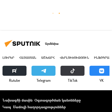
Արմենիա
ԼՈՒՐԵՐ
ՀԱՅԱՍՏԱՆ
ԱՇԽԱՐՀ
ՎԵՐԼՈՒԾՈՒԹՅՈՒՆ
ԻՆՖՈԳՐԱՖ
Rutube
Telegram
ТikТоk
VK
Նախագծի մասին
Օգտագործման կանոնները
Կապ
Մամուլի հաղորդագրություններ