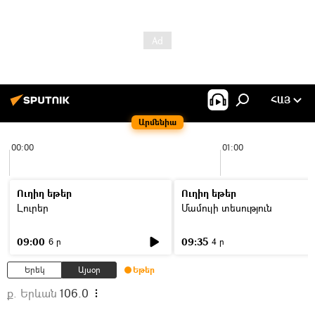
ՀԱՅ
Արմենիա
00:00
01:00
Ուղիղ եթեր
Ուղիղ եթեր
Լուրեր
Մամուլի տեսություն
09:00
09:35
6 ր
4 ր
Երեկ
Այսօր
Եթեր
ք. Երևան
106.0