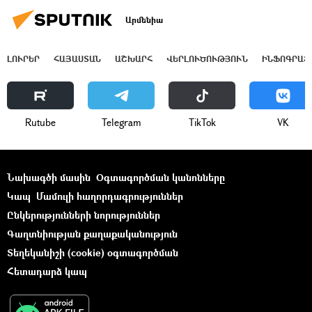
Արմենիա
ԼՈՒՐԵՐ
ՀԱՅԱՍՏԱՆ
ԱՇԽԱՐՀ
ՎԵՐԼՈՒԾՈՒԹՅՈՒՆ
ԻՆՖՈԳՐԱՖ
Rutube
Telegram
ТikТоk
VK
Նախագծի մասին
Օգտագործման կանոնները
Կապ
Մամուլի հաղորդագրություններ
Ընկերությունների նորություններ
Գաղտնիության քաղաքականություն
Տեղեկանիշի (cookie) օգտագործման
Հետադարձ կապ