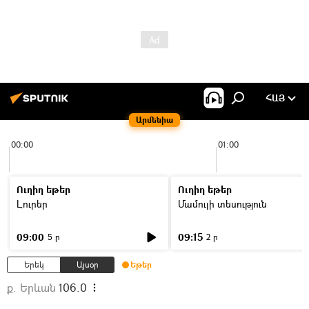
ՀԱՅ
Արմենիա
00:00
01:00
Ուղիղ եթեր
Ուղիղ եթեր
Լուրեր
Մամուլի տեսություն
09:00
09:15
5 ր
2 ր
Երեկ
Այսօր
Եթեր
ք. Երևան
106.0