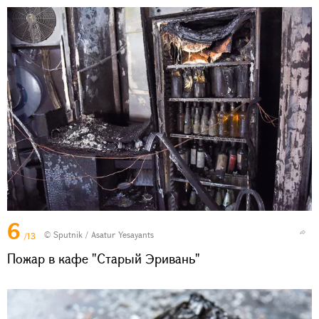
6
© Sputnik / Asatur Yesayants
/13
Пожар в кафе "Старый Эривань"