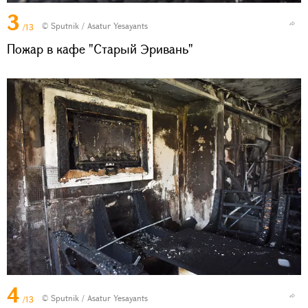
3
© Sputnik / Asatur Yesayants
/13
Пожар в кафе "Старый Эривань"
4
© Sputnik / Asatur Yesayants
/13