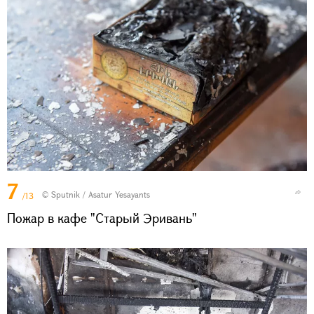
7
© Sputnik / Asatur Yesayants
/13
Пожар в кафе "Старый Эривань"