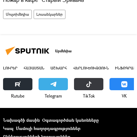
Մուլտիմեդիա
Լուսանկարներ
Արմենիա
ԼՈՒՐԵՐ
ՀԱՅԱՍՏԱՆ
ԱՇԽԱՐՀ
ՎԵՐԼՈՒԾՈՒԹՅՈՒՆ
ԻՆՖՈԳՐԱՖ
Rutube
Telegram
ТikТоk
VK
Նախագծի մասին
Օգտագործման կանոնները
Կապ
Մամուլի հաղորդագրություններ
Ընկերությունների նորություններ