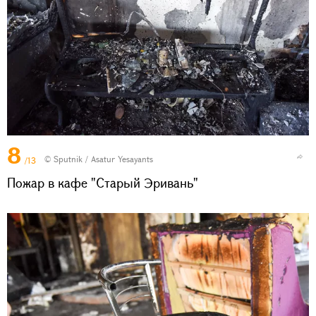
8
© Sputnik / Asatur Yesayants
/13
Пожар в кафе "Старый Эривань"