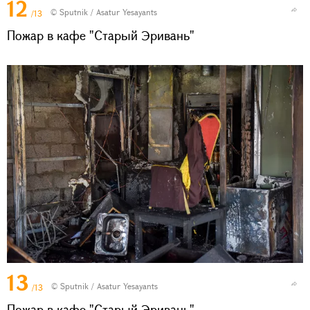
12
© Sputnik / Asatur Yesayants
/13
Пожар в кафе "Старый Эривань"
13
© Sputnik / Asatur Yesayants
/13
Пожар в кафе "Старый Эривань"