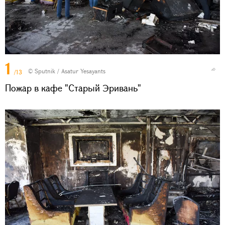
1
© Sputnik / Asatur Yesayants
/13
Пожар в кафе "Старый Эривань"