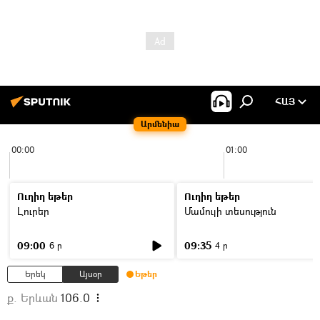
ՀԱՅ
Արմենիա
00:00
01:00
Ուղիղ եթեր
Ուղիղ եթեր
Լուրեր
Մամուլի տեսություն
09:00
09:35
6 ր
4 ր
Երեկ
Այսօր
Եթեր
ք. Երևան
106.0