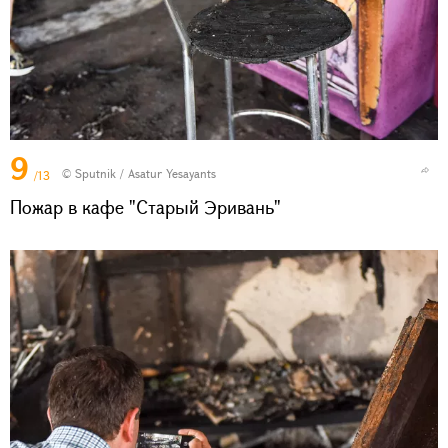
9
© Sputnik / Asatur Yesayants
/13
Пожар в кафе "Старый Эривань"