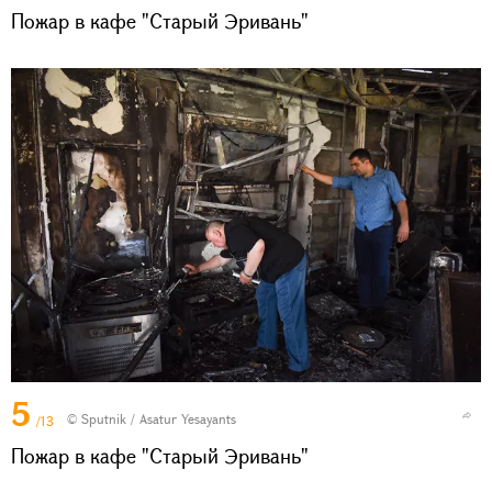
Пожар в кафе "Старый Эривань"
5
© Sputnik / Asatur Yesayants
/13
Пожар в кафе "Старый Эривань"