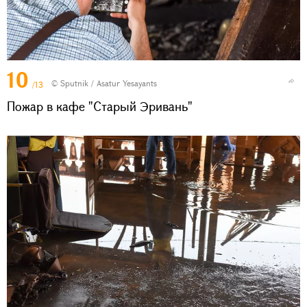
10
© Sputnik / Asatur Yesayants
/13
Пожар в кафе "Старый Эривань"