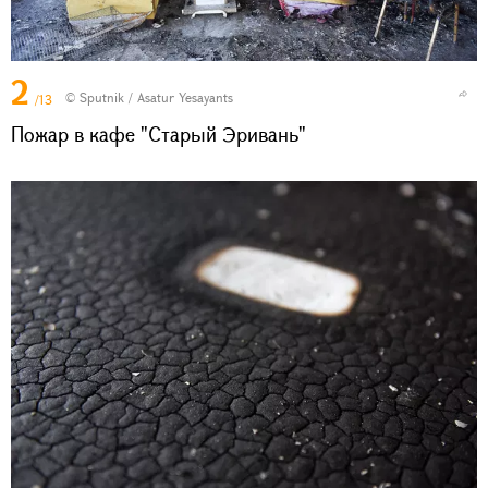
2
© Sputnik / Asatur Yesayants
/13
Пожар в кафе "Старый Эривань"