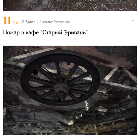
11
© Sputnik / Asatur Yesayants
/13
Пожар в кафе "Старый Эривань"