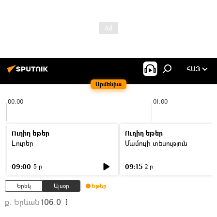
ՀԱՅ
Արմենիա
00:00
01:00
Ուղիղ եթեր
Ուղիղ եթեր
Լուրեր
Մամուլի տեսություն
09:00
09:15
5 ր
2 ր
Երեկ
Այսօր
Եթեր
ք. Երևան
106.0