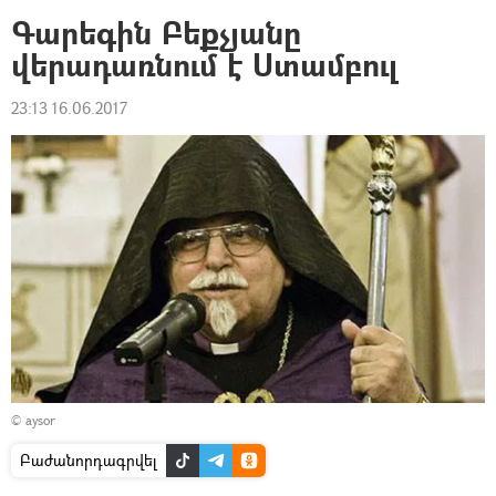
Գարեգին Բեքչյանը
վերադառնում է Ստամբուլ
23:13 16.06.2017
© aysor
Բաժանորդագրվել