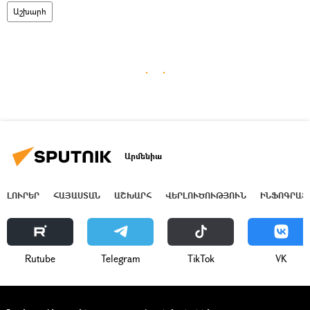
Աշխարհ
Արմենիա
ԼՈՒՐԵՐ
ՀԱՅԱՍՏԱՆ
ԱՇԽԱՐՀ
ՎԵՐԼՈՒԾՈՒԹՅՈՒՆ
ԻՆՖՈԳՐԱՖ
Rutube
Telegram
ТikТоk
VK