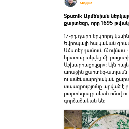
Հոդված
Sputnik Արմենիան ներկա
քարտեզը, որը 1695 թվա
17-րդ դարի երկրորդ կեսի
Եվրոպայի հայկական գրատ
Ամստերդամում, Թովմաս 
հրատարակվեց մի բացառի
Աշխարհացույցը»: Այն հա
առաջին քարտեզ-ատլասն է
ու ամենաարդիական քարտե
տպագրությունը արված է 
քարտեզագրական ոճով ու կ
գործածական են: