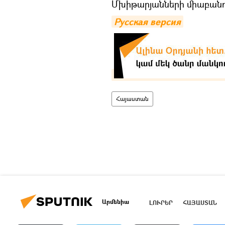
Մխիթարյանների միաբանո
Русская версия
Հայաստան
Արմենիա
ԼՈՒՐԵՐ
ՀԱՅԱՍՏԱՆ