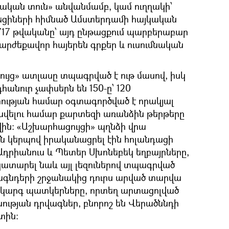
կան տուն» անվանմամբ, կամ ուղղակի՝
ցիների հիմնած Ամստերդամի հայկական
717 թվականը՝ այդ ընթացքում պարբերաբար
վ արժեքավոր հայերեն գրքեր և ուսումնական
յց» ատլասը տպագրված է ութ մասով, իսկ
անուր չափսերն են 150-ը՝ 120
ության համար օգտագործված է որակյալ
նասվելու համար քարտեզի առանձին թերթերը
ն: «Աշխարհացույցի» պղնձի վրա
ւն կերպով իրականացրել էին հոլանդացի
դրիանուս և Պետեր Սխոնեբեկ եղբայրները,
ատարել նաև այլ լեզուներով տպագրված
ագնդերի շրջանակից դուրս արված տարվա
ակարգ պատկերները, որտեղ արտացոլված
ության դրվագներ, բնորոշ են Վերածննդի
տին: