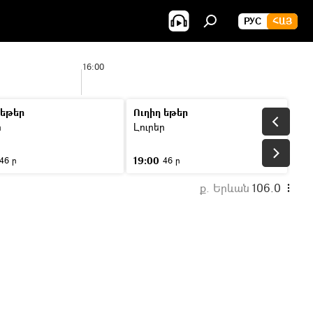
РУС
ՀԱՅ
16:00
17:00
 եթեր
Ուղիղ եթեր
ր
Լուրեր
19:00
46 ր
46 ր
ք. Երևան
106.0