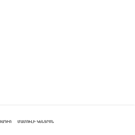
ՌԱԴԻՈ
ՄԱՄՈՒԼԻ ԿԵՆՏՐՈՆ