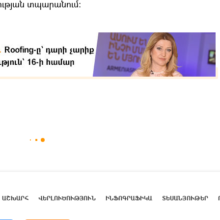
ւթյան տպարանում:
ԱՇԽԱՐՀ
ՎԵՐԼՈՒԾՈՒԹՅՈՒՆ
ԻՆՖՈԳՐԱՖԻԿԱ
ՏԵՍԱՆՅՈՒԹԵՐ