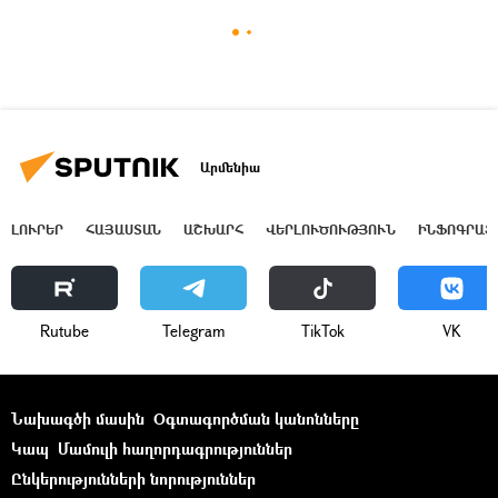
Արմենիա
ԼՈՒՐԵՐ
ՀԱՅԱՍՏԱՆ
ԱՇԽԱՐՀ
ՎԵՐԼՈՒԾՈՒԹՅՈՒՆ
ԻՆՖՈԳՐԱՖ
Rutube
Telegram
ТikТоk
VK
Նախագծի մասին
Օգտագործման կանոնները
Կապ
Մամուլի հաղորդագրություններ
Ընկերությունների նորություններ