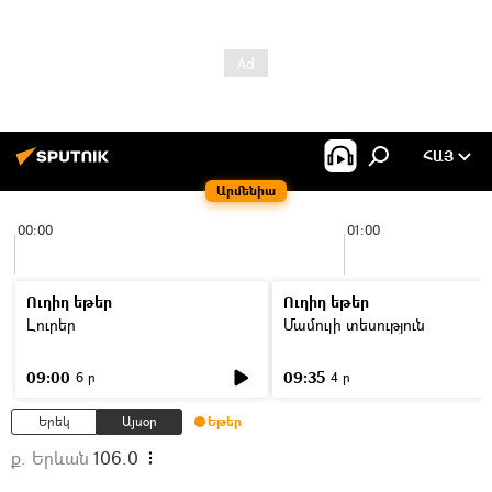
ՀԱՅ
Արմենիա
00:00
01:00
Ուղիղ եթեր
Ուղիղ եթեր
Լուրեր
Մամուլի տեսություն
09:00
09:35
6 ր
4 ր
Երեկ
Այսօր
Եթեր
ք. Երևան
106.0