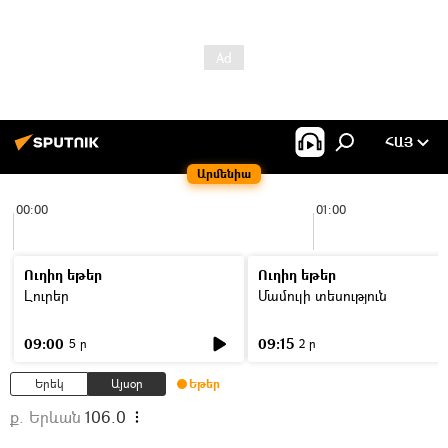
ՀԱՅ
Արմենիա
00:00
01:00
Ուղիղ եթեր
Ուղիղ եթեր
Լուրեր
Մամուլի տեսություն
09:00
09:15
5 ր
2 ր
Երեկ
Այսօր
Եթեր
ք. Երևան
106.0