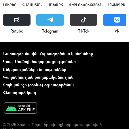
ԼՈՒՐԵՐ
ՀԱՅԱՍՏԱՆ
ԱՇԽԱՐՀ
ՎԵՐԼՈՒԾՈՒԹՅՈՒՆ
ԻՆՖՈԳՐԱՖ
Rutube
Telegram
ТikТоk
VK
Նախագծի մասին
Օգտագործման կանոնները
Կապ
Մամուլի հաղորդագրություններ
Ընկերությունների նորություններ
Գաղտնիության քաղաքականություն
Տեղեկանիշի (cookie) օգտագործման
Հետադարձ կապ
© 2026 Sputnik Բոլոր իրավունքները պաշտպանված