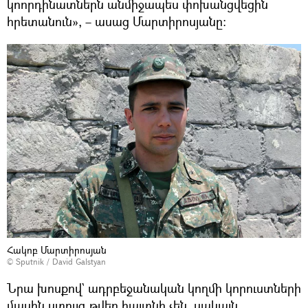
կոորդինատներն անմիջապես փոխանցվեցին
հրետանուն», – ասաց Մարտիրոսյանը։
Հակոբ Մարտիրոսյան
© Sputnik / David Galstyan
Նրա խոսքով` ադրբեջանական կողմի կորուստների
մասին ստույգ թվեր հայտնի չեն, սակայն