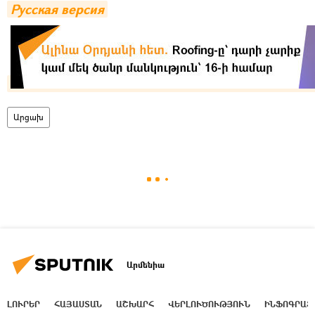
Русская версия
Արցախ
Արմենիա
ԼՈՒՐԵՐ
ՀԱՅԱՍՏԱՆ
ԱՇԽԱՐՀ
ՎԵՐԼՈՒԾՈՒԹՅՈՒՆ
ԻՆՖՈԳՐԱՖ