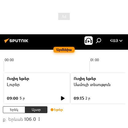
ՀԱՅ
Արմենիա
00:00
01:00
Ուղիղ եթեր
Ուղիղ եթեր
Լուրեր
Մամուլի տեսություն
09:00
09:15
5 ր
2 ր
Երեկ
Այսօր
Եթեր
ք. Երևան
106.0