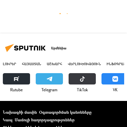
Արմենիա
ԼՈՒՐԵՐ
ՀԱՅԱՍՏԱՆ
ԱՇԽԱՐՀ
ՎԵՐԼՈՒԾՈՒԹՅՈՒՆ
ԻՆՖՈԳՐԱՖ
Rutube
Telegram
ТikТоk
VK
Նախագծի մասին
Օգտագործման կանոնները
Կապ
Մամուլի հաղորդագրություններ